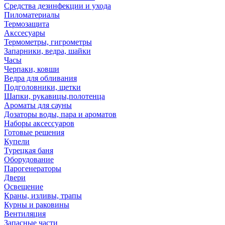
Средства дезинфекции и ухода
Пиломатериалы
Термозащита
Аксcесуары
Термометры, гигрометры
Запарники, ведра, шайки
Часы
Черпаки, ковши
Ведра для обливания
Подголовники, щетки
Шапки, рукавицы,полотенца
Ароматы для сауны
Дозаторы воды, пара и ароматов
Наборы аксессуаров
Готовые решения
Купели
Турецкая баня
Оборудование
Парогенераторы
Двери
Освещение
Краны, изливы, трапы
Курны и раковины
Вентиляция
Запасные части