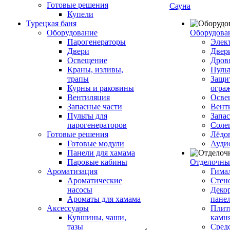
Готовые решения
Сауна
Купели
Турецкая баня
Оборудование
Оборудова
Парогенераторы
Элек
Двери
Двер
Освещение
Дров
Краны, изливы,
Пуль
трапы
Защи
Курны и раковины
огра
Вентиляция
Осве
Запасные части
Вент
Пульты для
Запа
парогенераторов
Соле
Готовые решения
Лёдо
Готовые модули
Ауди
Панели для хамама
Паровые кабины
Отделочны
Ароматизация
Гимал
Ароматические
Стен
насосы
Деко
Ароматы для хамама
пане
Аксессуары
Плитк
Кувшины, чаши,
камн
тазы
Сред