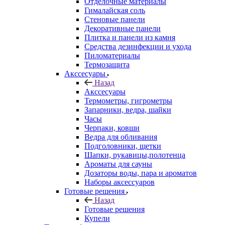
Отделочные материалы
Гималайская соль
Стеновые панели
Декоративные панели
Плитка и панели из камня
Средства дезинфекции и ухода
Пиломатериалы
Термозащита
Аксcесуары
Назад
Аксcесуары
Термометры, гигрометры
Запарники, ведра, шайки
Часы
Черпаки, ковши
Ведра для обливания
Подголовники, щетки
Шапки, рукавицы,полотенца
Ароматы для сауны
Дозаторы воды, пара и ароматов
Наборы аксессуаров
Готовые решения
Назад
Готовые решения
Купели