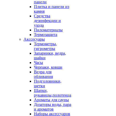
панели
Плитка и панели из
камня
Средства
дезинфекции и
ухода
Пиломатериалы
Термозащита
Аксcесуары
Термометры,
гигрометры
Запарники, ведра,
шайки
Часы
Черпаки, ковши
Ведра для
обливания
Подголовники,
щетки
Шапки,
рукавицы,полотенца
Ароматы для сауны
Дозаторы воды, пара
и ароматов
Наборы аксессуаров