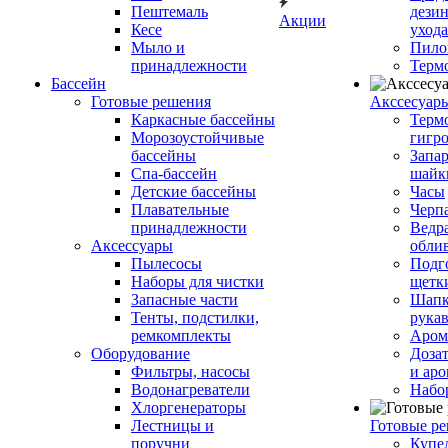
Пештемаль
дези
Акции
Кесе
ухода
Мыло и
Пило
принадлежности
Терм
Бассейн
Готовые решения
Аксcесуар
Каркасные бассейны
Терм
Морозоустойчивые
гигр
бассейны
Запар
Спа-бассейн
шайк
Детские бассейны
Часы
Плавательные
Черп
принадлежности
Ведра
Аксессуары
обли
Пылесосы
Подг
Наборы для чистки
щетк
Запасные части
Шапк
Тенты, подстилки,
рука
ремкомплекты
Аром
Оборудование
Дозат
Фильтры, насосы
и аро
Водонагреватели
Набо
Хлоргенераторы
Лестницы и
Готовые р
поручни
Купе