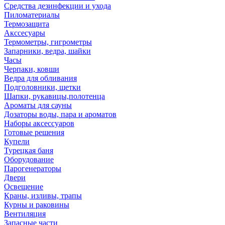
Средства дезинфекции и ухода
Пиломатериалы
Термозащита
Аксcесуары
Термометры, гигрометры
Запарники, ведра, шайки
Часы
Черпаки, ковши
Ведра для обливания
Подголовники, щетки
Шапки, рукавицы,полотенца
Ароматы для сауны
Дозаторы воды, пара и ароматов
Наборы аксессуаров
Готовые решения
Купели
Турецкая баня
Оборудование
Парогенераторы
Двери
Освещение
Краны, изливы, трапы
Курны и раковины
Вентиляция
Запасные части