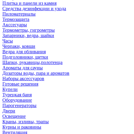
Плитка и панели из камня
Средства дезинфекции и ухода
Пиломатериалы
Термозащита
Аксcесуары
Термометры, гигрометры
Запарники, ведра, шайки
Часы
Черпаки, ковши
Ведра для обливания
Подголовники, щетки
Шапки, рукавицы,полотенца
Ароматы для сауны
Дозаторы воды, пара и ароматов
Наборы аксессуаров
Готовые решения
Купели
Турецкая баня
Оборудование
Парогенераторы
Двери
Освещение
Краны, изливы, трапы
Курны и раковины
Вентиляция