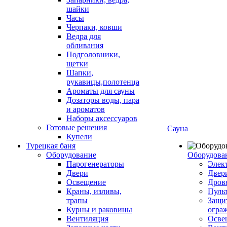
шайки
Часы
Черпаки, ковши
Ведра для
обливания
Подголовники,
щетки
Шапки,
рукавицы,полотенца
Ароматы для сауны
Дозаторы воды, пара
и ароматов
Наборы аксессуаров
Готовые решения
Сауна
Купели
Турецкая баня
Оборудование
Оборудова
Парогенераторы
Элек
Двери
Двер
Освещение
Дров
Краны, изливы,
Пуль
трапы
Защи
Курны и раковины
огра
Вентиляция
Осве