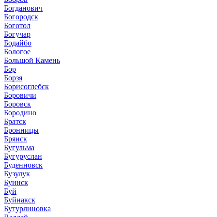
Богданович
Богородск
Боготол
Богучар
Бодайбо
Бологое
Большой Камень
Бор
Борзя
Борисоглебск
Боровичи
Боровск
Бородино
Братск
Бронницы
Брянск
Бугульма
Бугуруслан
Буденновск
Бузулук
Буинск
Буй
Буйнакск
Бутурлиновка