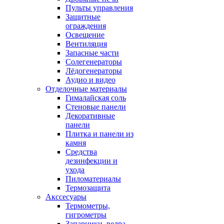
Пульты управления
Защитные
ограждения
Освещение
Вентиляция
Запасные части
Солегенераторы
Лёдогенераторы
Аудио и видео
Отделочные материалы
Гималайская соль
Стеновые панели
Декоративные
панели
Плитка и панели из
камня
Средства
дезинфекции и
ухода
Пиломатериалы
Термозащита
Аксcесуары
Термометры,
гигрометры
Запарники, ведра,