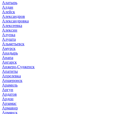
Алатырь
Алдан
Алейск
Александров
Александровка
Алексеевка
Алексин
Алупка
Алушта
Альметьевск
Амурск
Анадырь
Анапа
Ангарск
Анжеро-Судженск
Апатиты
Апрелевка
Апшеронск
Арамиль
Аргун
Ардатов
Ардон
Арзамас
Армавир
Армянск