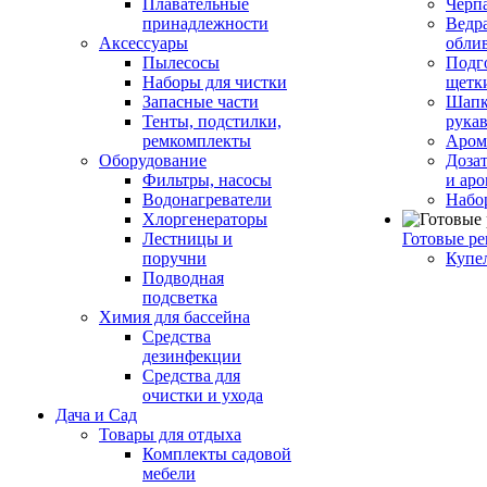
Плавательные
Черп
принадлежности
Ведра
Аксессуары
обли
Пылесосы
Подг
Наборы для чистки
щетк
Запасные части
Шапк
Тенты, подстилки,
рука
ремкомплекты
Аром
Оборудование
Дозат
Фильтры, насосы
и аро
Водонагреватели
Набо
Хлоргенераторы
Лестницы и
Готовые р
поручни
Купе
Подводная
подсветка
Химия для бассейна
Средства
дезинфекции
Средства для
очистки и ухода
Дача и Сад
Товары для отдыха
Комплекты садовой
мебели