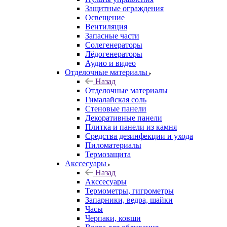
Защитные ограждения
Освещение
Вентиляция
Запасные части
Солегенераторы
Лёдогенераторы
Аудио и видео
Отделочные материалы
Назад
Отделочные материалы
Гималайская соль
Стеновые панели
Декоративные панели
Плитка и панели из камня
Средства дезинфекции и ухода
Пиломатериалы
Термозащита
Аксcесуары
Назад
Аксcесуары
Термометры, гигрометры
Запарники, ведра, шайки
Часы
Черпаки, ковши