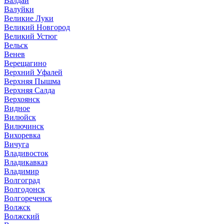
Валдай
Валуйки
Великие Луки
Великий Новгород
Великий Устюг
Вельск
Венев
Верещагино
Верхний Уфалей
Верхняя Пышма
Верхняя Салда
Верхоянск
Видное
Вилюйск
Вилючинск
Вихоревка
Вичуга
Владивосток
Владикавказ
Владимир
Волгоград
Волгодонск
Волгореченск
Волжск
Волжский