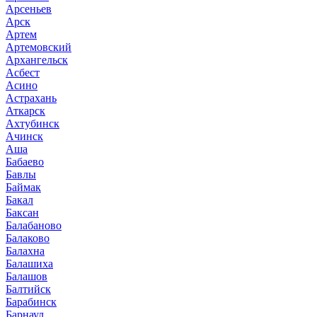
Арсеньев
Арск
Артем
Артемовский
Архангельск
Асбест
Асино
Астрахань
Аткарск
Ахтубинск
Ачинск
Аша
Бабаево
Бавлы
Баймак
Бакал
Баксан
Балабаново
Балаково
Балахна
Балашиха
Балашов
Балтийск
Барабинск
Барнаул