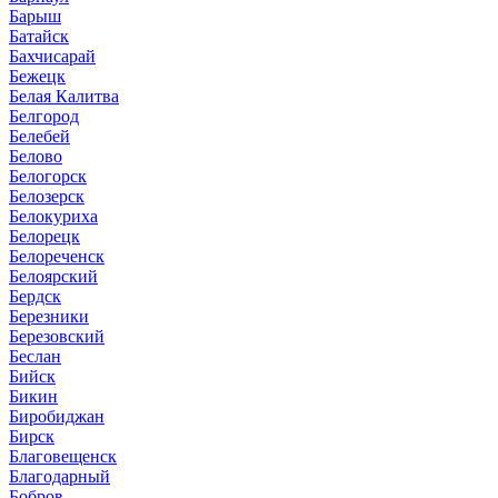
Барыш
Батайск
Бахчисарай
Бежецк
Белая Калитва
Белгород
Белебей
Белово
Белогорск
Белозерск
Белокуриха
Белорецк
Белореченск
Белоярский
Бердск
Березники
Березовский
Беслан
Бийск
Бикин
Биробиджан
Бирск
Благовещенск
Благодарный
Бобров