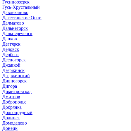
Гусиноозерск
Гусь-Хрустальный
Давлеканово
Дагестанские Огни
Далматово
Дальнегорск
Дальнереченск
Данков
Дегтярск
Дедовск
Дербент
Десногорск
Джанкой
Дзержинск
Дзержинский
Дивногорск
Дигора
Димитровград
Дмитров
Доброполье
Добрянка
Долгопрудный
Долинск
Домодедово
Донецк