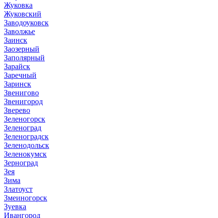
Жуковка
Жуковский
Заводоуковск
Заволжье
Заинск
Заозерный
Заполярный
Зарайск
Заречный
Заринск
Звенигово
Звенигород
Зверево
Зеленогорск
Зеленоград
Зеленоградск
Зеленодольск
Зеленокумск
Зерноград
Зея
Зима
Златоуст
Змеиногорск
Зуевка
Ивангород