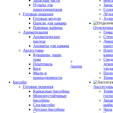
Запасные части
Вент
Пульты для
Запа
парогенераторов
Соле
Готовые решения
Лёдо
Готовые модули
Ауди
Панели для хамама
Паровые кабины
Отделочны
Ароматизация
Гимал
Ароматические
Стен
насосы
Деко
Ароматы для хамама
пане
Аксессуары
Плитк
Кувшины, чаши,
камн
тазы
Сред
Пештемаль
дези
Акции
Кесе
ухода
Мыло и
Пило
принадлежности
Терм
Бассейн
Готовые решения
Аксcесуар
Каркасные бассейны
Терм
Морозоустойчивые
гигр
бассейны
Запар
Спа-бассейн
шайк
Детские бассейны
Часы