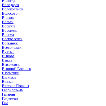
Вологда
Володарск
Волоколамск
Волосово
Волхов
Вольск
Воркута
Воронеж
Ворсма
Воскресенск
Воткинск
Всеволожск
Вуктыл
Выборг
Выкса
Высоковск
Вышний Волочек
Вяземский
Вязники
Вязьма
Вятские Поляны
Гаврилов-Ям
Гагарин
Гаджиево
Гай