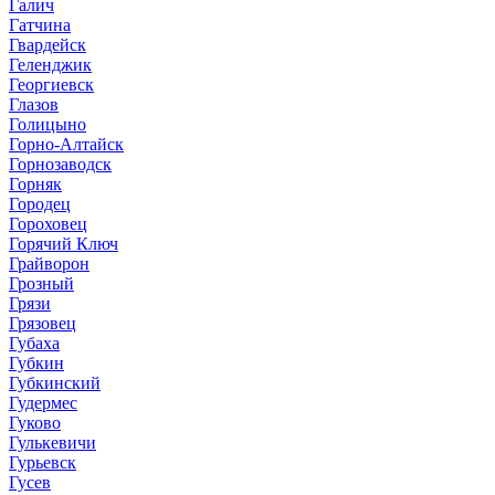
Галич
Гатчина
Гвардейск
Геленджик
Георгиевск
Глазов
Голицыно
Горно-Алтайск
Горнозаводск
Горняк
Городец
Гороховец
Горячий Ключ
Грайворон
Грозный
Грязи
Грязовец
Губаха
Губкин
Губкинский
Гудермес
Гуково
Гулькевичи
Гурьевск
Гусев