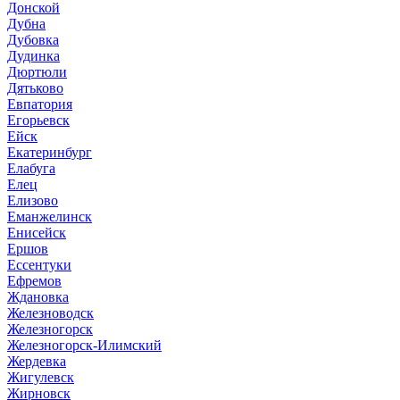
Донской
Дубна
Дубовка
Дудинка
Дюртюли
Дятьково
Евпатория
Егорьевск
Ейск
Екатеринбург
Елабуга
Елец
Елизово
Еманжелинск
Енисейск
Ершов
Ессентуки
Ефремов
Ждановка
Железноводск
Железногорск
Железногорск-Илимский
Жердевка
Жигулевск
Жирновск