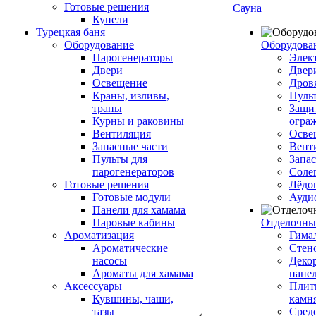
Готовые решения
Сауна
Купели
Турецкая баня
Оборудование
Оборудова
Парогенераторы
Элек
Двери
Двер
Освещение
Дров
Краны, изливы,
Пуль
трапы
Защи
Курны и раковины
огра
Вентиляция
Осве
Запасные части
Вент
Пульты для
Запа
парогенераторов
Соле
Готовые решения
Лёдо
Готовые модули
Ауди
Панели для хамама
Паровые кабины
Отделочны
Ароматизация
Гимал
Ароматические
Стен
насосы
Деко
Ароматы для хамама
пане
Аксессуары
Плитк
Кувшины, чаши,
камн
тазы
Сред