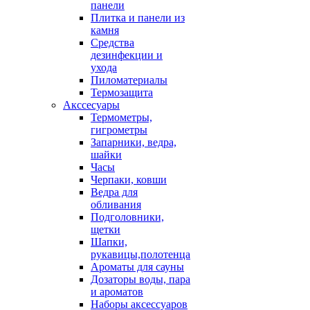
панели
Плитка и панели из
камня
Средства
дезинфекции и
ухода
Пиломатериалы
Термозащита
Аксcесуары
Термометры,
гигрометры
Запарники, ведра,
шайки
Часы
Черпаки, ковши
Ведра для
обливания
Подголовники,
щетки
Шапки,
рукавицы,полотенца
Ароматы для сауны
Дозаторы воды, пара
и ароматов
Наборы аксессуаров