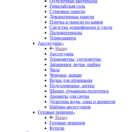
Отделочные материалы
Гималайская соль
Стеновые панели
Декоративные панели
Плитка и панели из камня
Средства дезинфекции и ухода
Пиломатериалы
Термозащита
Аксcесуары
Назад
Аксcесуары
Термометры, гигрометры
Запарники, ведра, шайки
Часы
Черпаки, ковши
Ведра для обливания
Подголовники, щетки
Шапки, рукавицы,полотенца
Ароматы для сауны
Дозаторы воды, пара и ароматов
Наборы аксессуаров
Готовые решения
Назад
Готовые решения
Купели