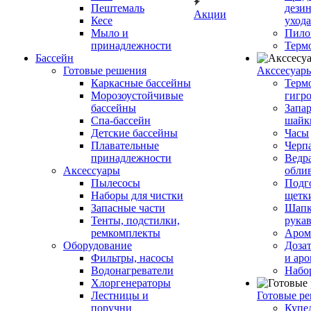
Пештемаль
дези
Акции
Кесе
ухода
Мыло и
Пило
принадлежности
Терм
Бассейн
Готовые решения
Аксcесуар
Каркасные бассейны
Терм
Морозоустойчивые
гигр
бассейны
Запар
Спа-бассейн
шайк
Детские бассейны
Часы
Плавательные
Черп
принадлежности
Ведра
Аксессуары
обли
Пылесосы
Подг
Наборы для чистки
щетк
Запасные части
Шапк
Тенты, подстилки,
рука
ремкомплекты
Аром
Оборудование
Дозат
Фильтры, насосы
и аро
Водонагреватели
Набо
Хлоргенераторы
Лестницы и
Готовые р
поручни
Купе