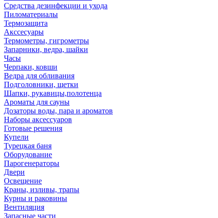
Средства дезинфекции и ухода
Пиломатериалы
Термозащита
Аксcесуары
Термометры, гигрометры
Запарники, ведра, шайки
Часы
Черпаки, ковши
Ведра для обливания
Подголовники, щетки
Шапки, рукавицы,полотенца
Ароматы для сауны
Дозаторы воды, пара и ароматов
Наборы аксессуаров
Готовые решения
Купели
Турецкая баня
Оборудование
Парогенераторы
Двери
Освещение
Краны, изливы, трапы
Курны и раковины
Вентиляция
Запасные части