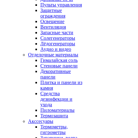
Пульты управления
Защитные
ограждения
Освещение
Вентиляция
Запасные части
Солегенераторы
Лёдогенераторы
Аудио и видео
Отделочные материалы
Гималайская соль
Стеновые панели
Декоративные
панели
Плитка и панели из
камня
Средства
дезинфекции и
ухода
Пиломатериалы
Термозащита
Аксcесуары
Термометры,
гигрометры
Запарники, ведра,