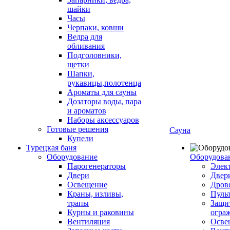
шайки
Часы
Черпаки, ковши
Ведра для
обливания
Подголовники,
щетки
Шапки,
рукавицы,полотенца
Ароматы для сауны
Дозаторы воды, пара
и ароматов
Наборы аксессуаров
Готовые решения
Сауна
Купели
Турецкая баня
Оборудование
Оборудова
Парогенераторы
Элек
Двери
Двер
Освещение
Дров
Краны, изливы,
Пуль
трапы
Защи
Курны и раковины
огра
Вентиляция
Осве