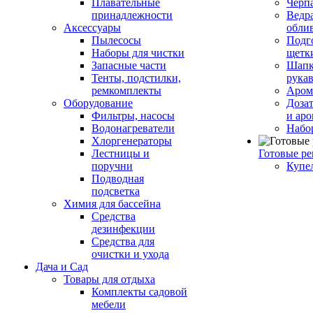
Плавательные
Черп
принадлежности
Ведра
Аксессуары
обли
Пылесосы
Подг
Наборы для чистки
щетк
Запасные части
Шапк
Тенты, подстилки,
рука
ремкомплекты
Аром
Оборудование
Дозат
Фильтры, насосы
и аро
Водонагреватели
Набо
Хлоргенераторы
Лестницы и
Готовые р
поручни
Купе
Подводная
подсветка
Химия для бассейна
Средства
дезинфекции
Средства для
очистки и ухода
Дача и Сад
Товары для отдыха
Комплекты садовой
мебели