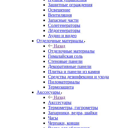
Защитные ограждения
Освещение
Вентиляция
Запасные части
Солегенераторы
Лёдогенераторы
Аудио и видео
Отделочные материалы
Назад
Отделочные материалы
Гималайская соль
Стеновые панели
Декоративные панели
Плитка и панели из камня
Средства дезинфекции и ухода
Пиломатериалы
Термозащита
Аксcесуары
Назад
Аксcесуары
Термометры, гигрометры
Запарники, ведра, шайки
Часы
Черпаки, ковши