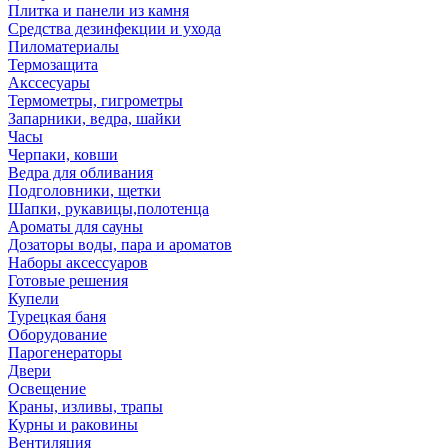
Плитка и панели из камня
Средства дезинфекции и ухода
Пиломатериалы
Термозащита
Аксcесуары
Термометры, гигрометры
Запарники, ведра, шайки
Часы
Черпаки, ковши
Ведра для обливания
Подголовники, щетки
Шапки, рукавицы,полотенца
Ароматы для сауны
Дозаторы воды, пара и ароматов
Наборы аксессуаров
Готовые решения
Купели
Турецкая баня
Оборудование
Парогенераторы
Двери
Освещение
Краны, изливы, трапы
Курны и раковины
Вентиляция