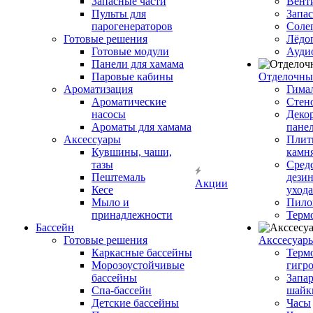
Запасные части
Вент
Пульты для
Запа
парогенераторов
Соле
Готовые решения
Лёдо
Готовые модули
Ауди
Панели для хамама
Паровые кабины
Отделочны
Ароматизация
Гимал
Ароматические
Стен
насосы
Деко
Ароматы для хамама
пане
Аксессуары
Плитк
Кувшины, чаши,
камн
тазы
Сред
Пештемаль
дези
Акции
Кесе
ухода
Мыло и
Пило
принадлежности
Терм
Бассейн
Готовые решения
Аксcесуар
Каркасные бассейны
Терм
Морозоустойчивые
гигр
бассейны
Запар
Спа-бассейн
шайк
Детские бассейны
Часы