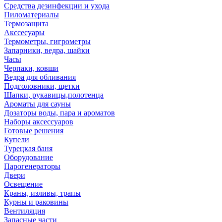
Средства дезинфекции и ухода
Пиломатериалы
Термозащита
Аксcесуары
Термометры, гигрометры
Запарники, ведра, шайки
Часы
Черпаки, ковши
Ведра для обливания
Подголовники, щетки
Шапки, рукавицы,полотенца
Ароматы для сауны
Дозаторы воды, пара и ароматов
Наборы аксессуаров
Готовые решения
Купели
Турецкая баня
Оборудование
Парогенераторы
Двери
Освещение
Краны, изливы, трапы
Курны и раковины
Вентиляция
Запасные части