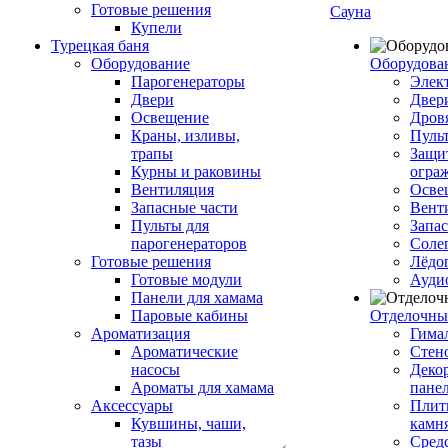
Готовые решения
Сауна
Купели
Турецкая баня
Оборудование
Оборудова
Парогенераторы
Элек
Двери
Двер
Освещение
Дров
Краны, изливы,
Пуль
трапы
Защи
Курны и раковины
огра
Вентиляция
Осве
Запасные части
Вент
Пульты для
Запа
парогенераторов
Соле
Готовые решения
Лёдо
Готовые модули
Ауди
Панели для хамама
Паровые кабины
Отделочны
Ароматизация
Гимал
Ароматические
Стен
насосы
Деко
Ароматы для хамама
пане
Аксессуары
Плитк
Кувшины, чаши,
камн
тазы
Сред