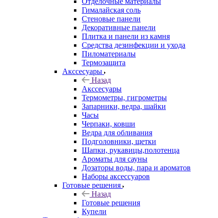
Отделочные материалы
Гималайская соль
Стеновые панели
Декоративные панели
Плитка и панели из камня
Средства дезинфекции и ухода
Пиломатериалы
Термозащита
Аксcесуары
Назад
Аксcесуары
Термометры, гигрометры
Запарники, ведра, шайки
Часы
Черпаки, ковши
Ведра для обливания
Подголовники, щетки
Шапки, рукавицы,полотенца
Ароматы для сауны
Дозаторы воды, пара и ароматов
Наборы аксессуаров
Готовые решения
Назад
Готовые решения
Купели