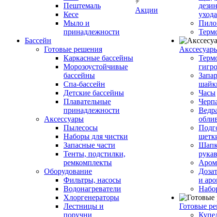
Пештемаль
дези
Акции
Кесе
ухода
Мыло и
Пило
принадлежности
Терм
Бассейн
Готовые решения
Аксcесуар
Каркасные бассейны
Терм
Морозоустойчивые
гигр
бассейны
Запар
Спа-бассейн
шайк
Детские бассейны
Часы
Плавательные
Черп
принадлежности
Ведра
Аксессуары
обли
Пылесосы
Подг
Наборы для чистки
щетк
Запасные части
Шапк
Тенты, подстилки,
рука
ремкомплекты
Аром
Оборудование
Дозат
Фильтры, насосы
и аро
Водонагреватели
Набо
Хлоргенераторы
Лестницы и
Готовые р
поручни
Купе