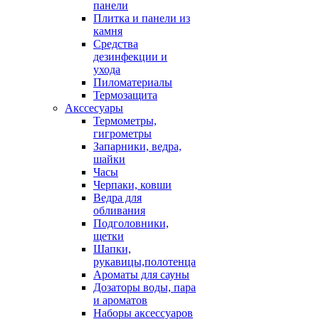
панели
Плитка и панели из
камня
Средства
дезинфекции и
ухода
Пиломатериалы
Термозащита
Аксcесуары
Термометры,
гигрометры
Запарники, ведра,
шайки
Часы
Черпаки, ковши
Ведра для
обливания
Подголовники,
щетки
Шапки,
рукавицы,полотенца
Ароматы для сауны
Дозаторы воды, пара
и ароматов
Наборы аксессуаров