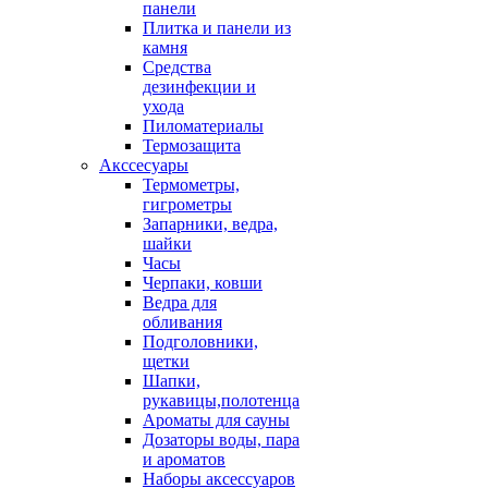
панели
Плитка и панели из
камня
Средства
дезинфекции и
ухода
Пиломатериалы
Термозащита
Аксcесуары
Термометры,
гигрометры
Запарники, ведра,
шайки
Часы
Черпаки, ковши
Ведра для
обливания
Подголовники,
щетки
Шапки,
рукавицы,полотенца
Ароматы для сауны
Дозаторы воды, пара
и ароматов
Наборы аксессуаров