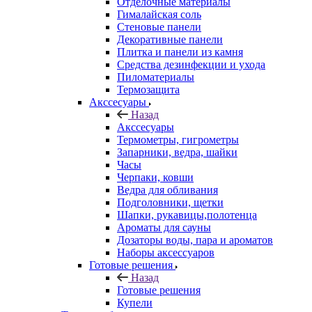
Отделочные материалы
Гималайская соль
Стеновые панели
Декоративные панели
Плитка и панели из камня
Средства дезинфекции и ухода
Пиломатериалы
Термозащита
Аксcесуары
Назад
Аксcесуары
Термометры, гигрометры
Запарники, ведра, шайки
Часы
Черпаки, ковши
Ведра для обливания
Подголовники, щетки
Шапки, рукавицы,полотенца
Ароматы для сауны
Дозаторы воды, пара и ароматов
Наборы аксессуаров
Готовые решения
Назад
Готовые решения
Купели