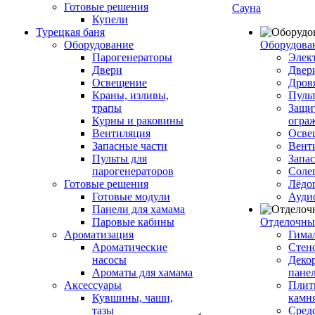
Готовые решения
Сауна
Купели
Турецкая баня
Оборудование
Оборудова
Парогенераторы
Элек
Двери
Двер
Освещение
Дров
Краны, изливы,
Пуль
трапы
Защи
Курны и раковины
огра
Вентиляция
Осве
Запасные части
Вент
Пульты для
Запа
парогенераторов
Соле
Готовые решения
Лёдо
Готовые модули
Ауди
Панели для хамама
Паровые кабины
Отделочны
Ароматизация
Гимал
Ароматические
Стен
насосы
Деко
Ароматы для хамама
пане
Аксессуары
Плитк
Кувшины, чаши,
камн
тазы
Сред