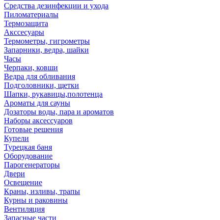
Средства дезинфекции и ухода
Пиломатериалы
Термозащита
Аксcесуары
Термометры, гигрометры
Запарники, ведра, шайки
Часы
Черпаки, ковши
Ведра для обливания
Подголовники, щетки
Шапки, рукавицы,полотенца
Ароматы для сауны
Дозаторы воды, пара и ароматов
Наборы аксессуаров
Готовые решения
Купели
Турецкая баня
Оборудование
Парогенераторы
Двери
Освещение
Краны, изливы, трапы
Курны и раковины
Вентиляция
Запасные части