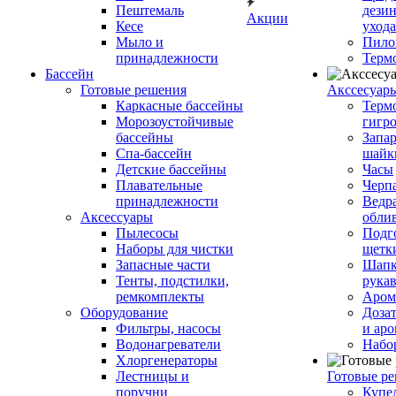
Пештемаль
дези
Акции
Кесе
ухода
Мыло и
Пило
принадлежности
Терм
Бассейн
Готовые решения
Аксcесуар
Каркасные бассейны
Терм
Морозоустойчивые
гигр
бассейны
Запар
Спа-бассейн
шайк
Детские бассейны
Часы
Плавательные
Черп
принадлежности
Ведра
Аксессуары
обли
Пылесосы
Подг
Наборы для чистки
щетк
Запасные части
Шапк
Тенты, подстилки,
рука
ремкомплекты
Аром
Оборудование
Дозат
Фильтры, насосы
и аро
Водонагреватели
Набо
Хлоргенераторы
Лестницы и
Готовые р
поручни
Купе