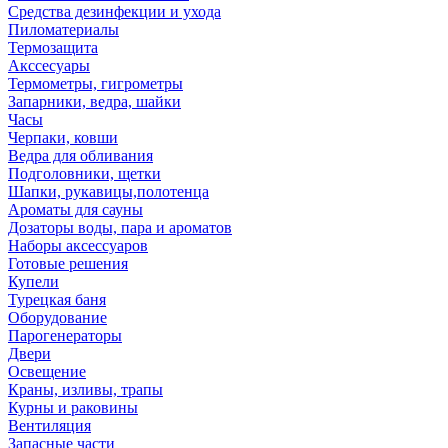
Средства дезинфекции и ухода
Пиломатериалы
Термозащита
Аксcесуары
Термометры, гигрометры
Запарники, ведра, шайки
Часы
Черпаки, ковши
Ведра для обливания
Подголовники, щетки
Шапки, рукавицы,полотенца
Ароматы для сауны
Дозаторы воды, пара и ароматов
Наборы аксессуаров
Готовые решения
Купели
Турецкая баня
Оборудование
Парогенераторы
Двери
Освещение
Краны, изливы, трапы
Курны и раковины
Вентиляция
Запасные части