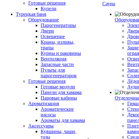
Готовые решения
Сауна
Купели
Турецкая баня
Оборудование
Оборудова
Парогенераторы
Элек
Двери
Двер
Освещение
Дров
Краны, изливы,
Пуль
трапы
Защи
Курны и раковины
огра
Вентиляция
Осве
Запасные части
Вент
Пульты для
Запа
парогенераторов
Соле
Готовые решения
Лёдо
Готовые модули
Ауди
Панели для хамама
Паровые кабины
Отделочны
Ароматизация
Гимал
Ароматические
Стен
насосы
Деко
Ароматы для хамама
пане
Аксессуары
Плитк
Кувшины, чаши,
камн
тазы
Сред