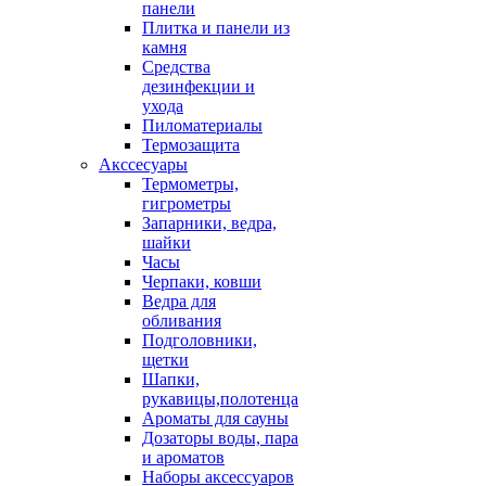
панели
Плитка и панели из
камня
Средства
дезинфекции и
ухода
Пиломатериалы
Термозащита
Аксcесуары
Термометры,
гигрометры
Запарники, ведра,
шайки
Часы
Черпаки, ковши
Ведра для
обливания
Подголовники,
щетки
Шапки,
рукавицы,полотенца
Ароматы для сауны
Дозаторы воды, пара
и ароматов
Наборы аксессуаров