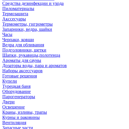
Средства дезинфекции и ухода
Пиломатериалы
Термозащита
Аксcесуары
Термометры, гигрометры
Запарники, ведра, шайки
Часы
Черпаки, ковши
Ведра для обливания
Подголовники, щетки
Шапки, рукавицы,полотенца
Ароматы для сауны
Дозаторы воды, пара и ароматов
Наборы аксессуаров
Готовые решения
Купели
Турецкая баня
Оборудование
Парогенераторы
Двери
Освещение
Краны, изливы, трапы
Курны и раковины
Вентиляция
Запасные части