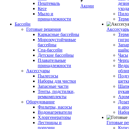
Пештемаль
дези
Акции
Кесе
ухода
Мыло и
Пило
принадлежности
Терм
Бассейн
Готовые решения
Аксcесуар
Каркасные бассейны
Терм
Морозоустойчивые
гигр
бассейны
Запар
Спа-бассейн
шайк
Детские бассейны
Часы
Плавательные
Черп
принадлежности
Ведра
Аксессуары
обли
Пылесосы
Подг
Наборы для чистки
щетк
Запасные части
Шапк
Тенты, подстилки,
рука
ремкомплекты
Аром
Оборудование
Дозат
Фильтры, насосы
и аро
Водонагреватели
Набо
Хлоргенераторы
Лестницы и
Готовые р
поручни
Купе