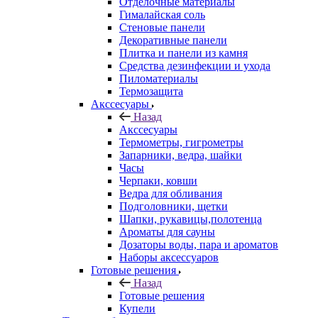
Отделочные материалы
Гималайская соль
Стеновые панели
Декоративные панели
Плитка и панели из камня
Средства дезинфекции и ухода
Пиломатериалы
Термозащита
Аксcесуары
Назад
Аксcесуары
Термометры, гигрометры
Запарники, ведра, шайки
Часы
Черпаки, ковши
Ведра для обливания
Подголовники, щетки
Шапки, рукавицы,полотенца
Ароматы для сауны
Дозаторы воды, пара и ароматов
Наборы аксессуаров
Готовые решения
Назад
Готовые решения
Купели