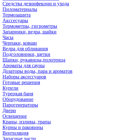
Средства дезинфекции и ухода
Пиломатериалы
Термозащита
Аксcесуары
Термометры, гигрометры
Запарники, ведра, шайки
Часы
Черпаки, ковши
Ведра для обливания
Подголовники, щетки
Шапки, рукавицы,полотенца
Ароматы для сауны
Дозаторы воды, пара и ароматов
Наборы аксессуаров
Готовые решения
Купели
Турецкая баня
Оборудование
Парогенераторы
Двери
Освещение
Краны, изливы, трапы
Курны и раковины
Вентиляция
Запасные части