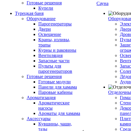
Готовые решения
Сауна
Купели
Турецкая баня
Оборудование
Оборудова
Парогенераторы
Элек
Двери
Двер
Освещение
Дров
Краны, изливы,
Пуль
трапы
Защи
Курны и раковины
огра
Вентиляция
Осве
Запасные части
Вент
Пульты для
Запа
парогенераторов
Соле
Готовые решения
Лёдо
Готовые модули
Ауди
Панели для хамама
Паровые кабины
Отделочны
Ароматизация
Гимал
Ароматические
Стен
насосы
Деко
Ароматы для хамама
пане
Аксессуары
Плитк
Кувшины, чаши,
камн
тазы
Сред