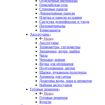
Отделочные материалы
Гималайская соль
Стеновые панели
Декоративные панели
Плитка и панели из камня
Средства дезинфекции и ухода
Пиломатериалы
Термозащита
Аксcесуары
Назад
Аксcесуары
Термометры, гигрометры
Запарники, ведра, шайки
Часы
Черпаки, ковши
Ведра для обливания
Подголовники, щетки
Шапки, рукавицы,полотенца
Ароматы для сауны
Дозаторы воды, пара и ароматов
Наборы аксессуаров
Готовые решения
Назад
Готовые решения
Купели