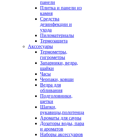
панели
Плитка и панели из
камня
Средства
дезинфекции и
ухода
Пиломатериалы
Термозащита
Аксcесуары
Термометры,
гигрометры
Запарники, ведра,
шайки
Часы
Черпаки, ковши
Ведра для
обливания
Подголовники,
щетки
Шапки,
рукавицы,полотенца
Ароматы для сауны
Дозаторы воды, пара
и ароматов
Наборы аксессуаров