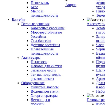
Пештемаль
дези
Акции
Кесе
ухода
Мыло и
Пило
принадлежности
Терм
Бассейн
Готовые решения
Аксcесуар
Каркасные бассейны
Терм
Морозоустойчивые
гигр
бассейны
Запар
Спа-бассейн
шайк
Детские бассейны
Часы
Плавательные
Черп
принадлежности
Ведра
Аксессуары
обли
Пылесосы
Подг
Наборы для чистки
щетк
Запасные части
Шапк
Тенты, подстилки,
рука
ремкомплекты
Аром
Оборудование
Дозат
Фильтры, насосы
и аро
Водонагреватели
Набо
Хлоргенераторы
Лестницы и
Готовые р
поручни
Купе