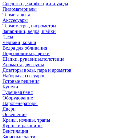
Средства дезинфекции и ухода
Пиломатериалы
Термозащита
Аксcесуары
Термометры, гигрометры
Запарники, ведра, шайки
Часы
Черпаки, ковши
Ведра для обливания
Подголовники, щетки
Шапки, рукавицы,полотенца
Ароматы для сауны
Дозаторы воды, пара и ароматов
Наборы аксессуаров
Готовые решения
Купели
Турецкая баня
Оборудование
Парогенераторы
Двери
Освещение
Краны, изливы, трапы
Курны и раковины
Вентиляция
Запасные части