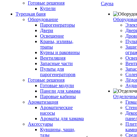
Готовые решения
Сауна
Купели
Турецкая баня
Оборудование
Оборудова
Парогенераторы
Элек
Двери
Двер
Освещение
Дров
Краны, изливы,
Пуль
трапы
Защи
Курны и раковины
огра
Вентиляция
Осве
Запасные части
Вент
Пульты для
Запа
парогенераторов
Соле
Готовые решения
Лёдо
Готовые модули
Ауди
Панели для хамама
Паровые кабины
Отделочны
Ароматизация
Гимал
Ароматические
Стен
насосы
Деко
Ароматы для хамама
пане
Аксессуары
Плитк
Кувшины, чаши,
камн
тазы
Сред