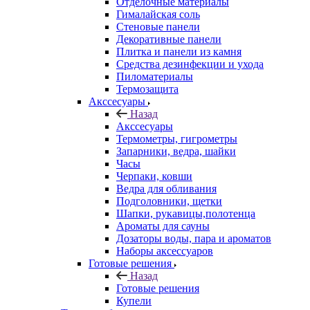
Отделочные материалы
Гималайская соль
Стеновые панели
Декоративные панели
Плитка и панели из камня
Средства дезинфекции и ухода
Пиломатериалы
Термозащита
Аксcесуары
Назад
Аксcесуары
Термометры, гигрометры
Запарники, ведра, шайки
Часы
Черпаки, ковши
Ведра для обливания
Подголовники, щетки
Шапки, рукавицы,полотенца
Ароматы для сауны
Дозаторы воды, пара и ароматов
Наборы аксессуаров
Готовые решения
Назад
Готовые решения
Купели