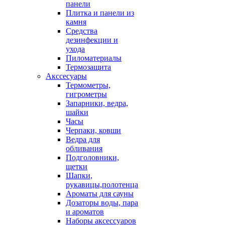
панели
Плитка и панели из
камня
Средства
дезинфекции и
ухода
Пиломатериалы
Термозащита
Аксcесуары
Термометры,
гигрометры
Запарники, ведра,
шайки
Часы
Черпаки, ковши
Ведра для
обливания
Подголовники,
щетки
Шапки,
рукавицы,полотенца
Ароматы для сауны
Дозаторы воды, пара
и ароматов
Наборы аксессуаров