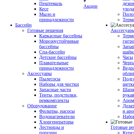
Пештемаль
дези
Акции
Кесе
ухода
Мыло и
Пило
принадлежности
Терм
Бассейн
Готовые решения
Аксcесуар
Каркасные бассейны
Терм
Морозоустойчивые
гигр
бассейны
Запар
Спа-бассейн
шайк
Детские бассейны
Часы
Плавательные
Черп
принадлежности
Ведра
Аксессуары
обли
Пылесосы
Подг
Наборы для чистки
щетк
Запасные части
Шапк
Тенты, подстилки,
рука
ремкомплекты
Аром
Оборудование
Дозат
Фильтры, насосы
и аро
Водонагреватели
Набо
Хлоргенераторы
Лестницы и
Готовые р
поручни
Купе