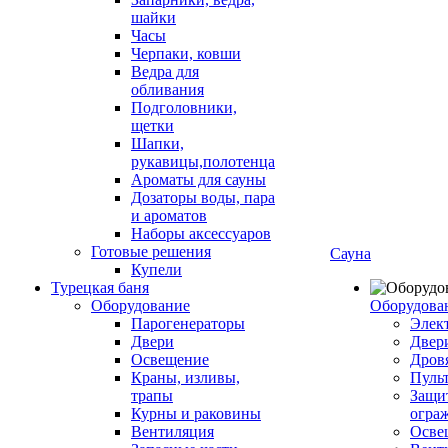
шайки
Часы
Черпаки, ковши
Ведра для
обливания
Подголовники,
щетки
Шапки,
рукавицы,полотенца
Ароматы для сауны
Дозаторы воды, пара
и ароматов
Наборы аксессуаров
Готовые решения
Сауна
Купели
Турецкая баня
Оборудование
Оборудова
Парогенераторы
Элек
Двери
Двер
Освещение
Дров
Краны, изливы,
Пуль
трапы
Защи
Курны и раковины
огра
Вентиляция
Осве