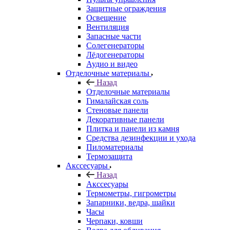
Защитные ограждения
Освещение
Вентиляция
Запасные части
Солегенераторы
Лёдогенераторы
Аудио и видео
Отделочные материалы
Назад
Отделочные материалы
Гималайская соль
Стеновые панели
Декоративные панели
Плитка и панели из камня
Средства дезинфекции и ухода
Пиломатериалы
Термозащита
Аксcесуары
Назад
Аксcесуары
Термометры, гигрометры
Запарники, ведра, шайки
Часы
Черпаки, ковши