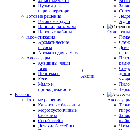
Запасные части
Вент
Пульты для
Запа
парогенераторов
Соле
Готовые решения
Лёдо
Готовые модули
Ауди
Панели для хамама
Паровые кабины
Отделочны
Ароматизация
Гимал
Ароматические
Стен
насосы
Деко
Ароматы для хамама
пане
Аксессуары
Плитк
Кувшины, чаши,
камн
тазы
Сред
Пештемаль
дези
Акции
Кесе
ухода
Мыло и
Пило
принадлежности
Терм
Бассейн
Готовые решения
Аксcесуар
Каркасные бассейны
Терм
Морозоустойчивые
гигр
бассейны
Запар
Спа-бассейн
шайк
Детские бассейны
Часы