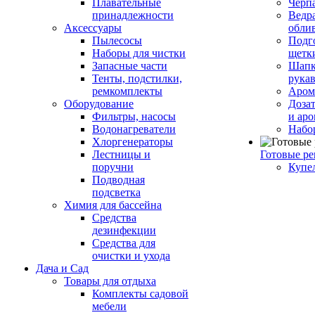
Плавательные
Черп
принадлежности
Ведра
Аксессуары
обли
Пылесосы
Подг
Наборы для чистки
щетк
Запасные части
Шапк
Тенты, подстилки,
рука
ремкомплекты
Аром
Оборудование
Дозат
Фильтры, насосы
и аро
Водонагреватели
Набо
Хлоргенераторы
Лестницы и
Готовые р
поручни
Купе
Подводная
подсветка
Химия для бассейна
Средства
дезинфекции
Средства для
очистки и ухода
Дача и Сад
Товары для отдыха
Комплекты садовой
мебели