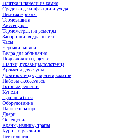
Плитка и панели из камня
Средства дезинфекции и ухода
Пиломатериалы
Термозащита
Аксcесуары
Термометры, гигрометры
Запарники, ведра, шайки
Часы
Черпаки, ковши
Ведра для обливания
Подголовники, щетки
Шапки, рукавицы,полотенца
Ароматы для сауны
Дозаторы воды, пара и ароматов
Наборы аксессуаров
Готовые решения
Купели
Турецкая баня
Оборудование
Парогенераторы
Двери
Освещение
Краны, изливы, трапы
Курны и раковины
Вентиляция