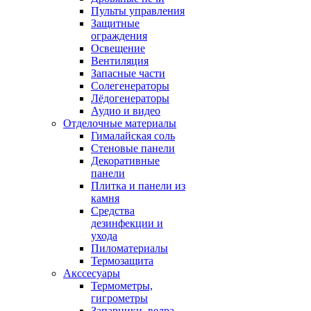
Пульты управления
Защитные
ограждения
Освещение
Вентиляция
Запасные части
Солегенераторы
Лёдогенераторы
Аудио и видео
Отделочные материалы
Гималайская соль
Стеновые панели
Декоративные
панели
Плитка и панели из
камня
Средства
дезинфекции и
ухода
Пиломатериалы
Термозащита
Аксcесуары
Термометры,
гигрометры
Запарники, ведра,