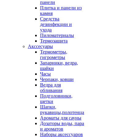
панели
Плитка и панели из
камня
Средства
дезинфекции и
ухода
Пиломатериалы
Термозащита
Аксcесуары
Термометры,
гигрометры
Запарники, ведра,
шайки
Часы
Черпаки, ковши
Ведра для
обливания
Подголовники,
щетки
Шапки,
рукавицы,полотенца
Ароматы для сауны
Дозаторы воды, пара
и ароматов
Наборы аксессуаров