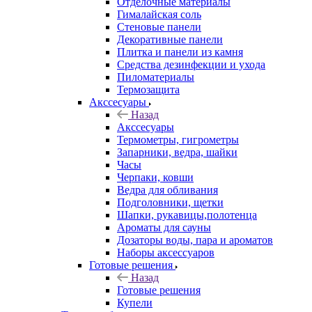
Отделочные материалы
Гималайская соль
Стеновые панели
Декоративные панели
Плитка и панели из камня
Средства дезинфекции и ухода
Пиломатериалы
Термозащита
Аксcесуары
Назад
Аксcесуары
Термометры, гигрометры
Запарники, ведра, шайки
Часы
Черпаки, ковши
Ведра для обливания
Подголовники, щетки
Шапки, рукавицы,полотенца
Ароматы для сауны
Дозаторы воды, пара и ароматов
Наборы аксессуаров
Готовые решения
Назад
Готовые решения
Купели