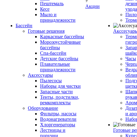
Пештемаль
дези
Акции
Кесе
ухода
Мыло и
Пило
принадлежности
Терм
Бассейн
Готовые решения
Аксcесуар
Каркасные бассейны
Терм
Морозоустойчивые
гигр
бассейны
Запар
Спа-бассейн
шайк
Детские бассейны
Часы
Плавательные
Черп
принадлежности
Ведра
Аксессуары
обли
Пылесосы
Подг
Наборы для чистки
щетк
Запасные части
Шапк
Тенты, подстилки,
рука
ремкомплекты
Аром
Оборудование
Дозат
Фильтры, насосы
и аро
Водонагреватели
Набо
Хлоргенераторы
Лестницы и
Готовые р
поручни
Купе