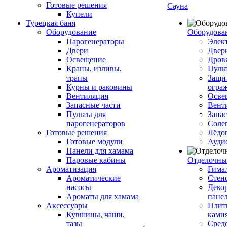
Готовые решения
Сауна
Купели
Турецкая баня
Оборудование
Оборудова
Парогенераторы
Элек
Двери
Двер
Освещение
Дров
Краны, изливы,
Пуль
трапы
Защи
Курны и раковины
огра
Вентиляция
Осве
Запасные части
Вент
Пульты для
Запа
парогенераторов
Соле
Готовые решения
Лёдо
Готовые модули
Ауди
Панели для хамама
Паровые кабины
Отделочны
Ароматизация
Гимал
Ароматические
Стен
насосы
Деко
Ароматы для хамама
пане
Аксессуары
Плитк
Кувшины, чаши,
камн
тазы
Сред