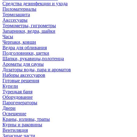
Средства дезинфекции и ухода
Пиломатериалы
Термозащита
Аксcесуары
Термометры, гигрометры
Запарники, ведра, шайки
Часы
Черпаки, ковши
Ведра для обливания
Подголовники, щетки
Шапки, рукавицы,полотенца
Ароматы для сауны
Дозаторы воды, пара и ароматов
Наборы аксессуаров
Готовые решения
Купели
Турецкая баня
Оборудование
Парогенераторы
Двери
Освещение
Краны, изливы, трапы
Курны и раковины
Вентиляция
Запасные части