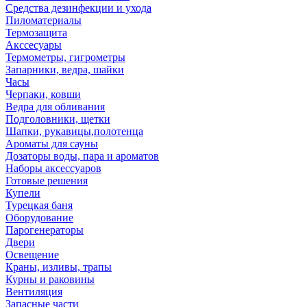
Средства дезинфекции и ухода
Пиломатериалы
Термозащита
Аксcесуары
Термометры, гигрометры
Запарники, ведра, шайки
Часы
Черпаки, ковши
Ведра для обливания
Подголовники, щетки
Шапки, рукавицы,полотенца
Ароматы для сауны
Дозаторы воды, пара и ароматов
Наборы аксессуаров
Готовые решения
Купели
Турецкая баня
Оборудование
Парогенераторы
Двери
Освещение
Краны, изливы, трапы
Курны и раковины
Вентиляция
Запасные части