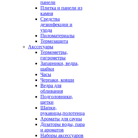
панели
Плитка и панели из
камня
Средства
дезинфекции и
ухода
Пиломатериалы
Термозащита
Аксcесуары
Термометры,
гигрометры
Запарники, ведра,
шайки
Часы
Черпаки, ковши
Ведра для
обливания
Подголовники,
щетки
Шапки,
рукавицы,полотенца
Ароматы для сауны
Дозаторы воды, пара
и ароматов
Наборы аксессуаров