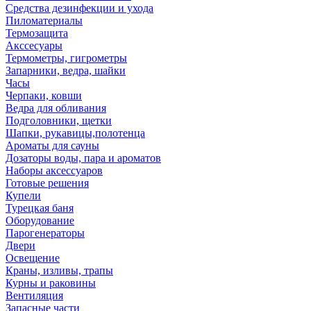
Средства дезинфекции и ухода
Пиломатериалы
Термозащита
Аксcесуары
Термометры, гигрометры
Запарники, ведра, шайки
Часы
Черпаки, ковши
Ведра для обливания
Подголовники, щетки
Шапки, рукавицы,полотенца
Ароматы для сауны
Дозаторы воды, пара и ароматов
Наборы аксессуаров
Готовые решения
Купели
Турецкая баня
Оборудование
Парогенераторы
Двери
Освещение
Краны, изливы, трапы
Курны и раковины
Вентиляция
Запасные части