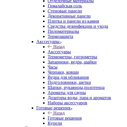
Отделочные материалы
Гималайская соль
Стеновые панели
Декоративные панели
Плитка и панели из камня
Средства дезинфекции и ухода
Пиломатериалы
Термозащита
Аксcесуары
Назад
Аксcесуары
Термометры, гигрометры
Запарники, ведра, шайки
Часы
Черпаки, ковши
Ведра для обливания
Подголовники, щетки
Шапки, рукавицы,полотенца
Ароматы для сауны
Дозаторы воды, пара и ароматов
Наборы аксессуаров
Готовые решения
Назад
Готовые решения
Купели