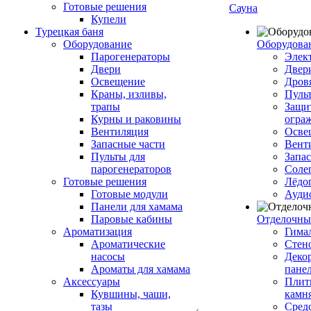
Готовые решения
Сауна
Купели
Турецкая баня
Оборудование
Оборудова
Парогенераторы
Элек
Двери
Двер
Освещение
Дров
Краны, изливы,
Пуль
трапы
Защи
Курны и раковины
огра
Вентиляция
Осве
Запасные части
Вент
Пульты для
Запа
парогенераторов
Соле
Готовые решения
Лёдо
Готовые модули
Ауди
Панели для хамама
Паровые кабины
Отделочны
Ароматизация
Гимал
Ароматические
Стен
насосы
Деко
Ароматы для хамама
пане
Аксессуары
Плитк
Кувшины, чаши,
камн
тазы
Сред