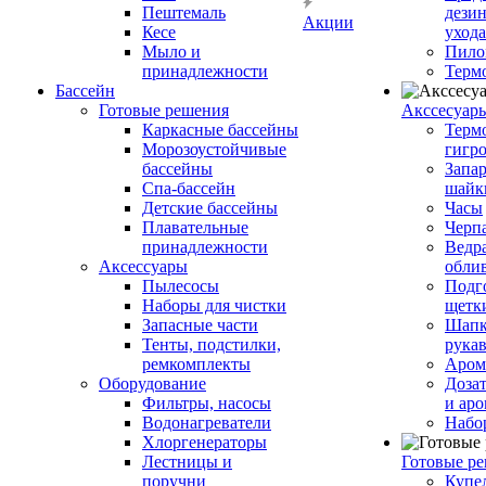
Пештемаль
дези
Акции
Кесе
ухода
Мыло и
Пило
принадлежности
Терм
Бассейн
Готовые решения
Аксcесуар
Каркасные бассейны
Терм
Морозоустойчивые
гигр
бассейны
Запар
Спа-бассейн
шайк
Детские бассейны
Часы
Плавательные
Черп
принадлежности
Ведра
Аксессуары
обли
Пылесосы
Подг
Наборы для чистки
щетк
Запасные части
Шапк
Тенты, подстилки,
рука
ремкомплекты
Аром
Оборудование
Дозат
Фильтры, насосы
и аро
Водонагреватели
Набо
Хлоргенераторы
Лестницы и
Готовые р
поручни
Купе