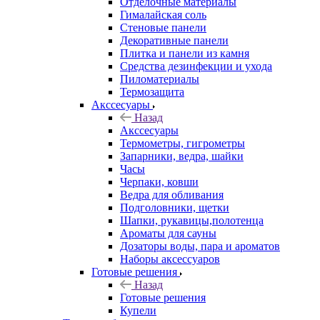
Отделочные материалы
Гималайская соль
Стеновые панели
Декоративные панели
Плитка и панели из камня
Средства дезинфекции и ухода
Пиломатериалы
Термозащита
Аксcесуары
Назад
Аксcесуары
Термометры, гигрометры
Запарники, ведра, шайки
Часы
Черпаки, ковши
Ведра для обливания
Подголовники, щетки
Шапки, рукавицы,полотенца
Ароматы для сауны
Дозаторы воды, пара и ароматов
Наборы аксессуаров
Готовые решения
Назад
Готовые решения
Купели