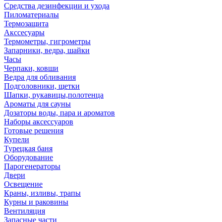
Средства дезинфекции и ухода
Пиломатериалы
Термозащита
Аксcесуары
Термометры, гигрометры
Запарники, ведра, шайки
Часы
Черпаки, ковши
Ведра для обливания
Подголовники, щетки
Шапки, рукавицы,полотенца
Ароматы для сауны
Дозаторы воды, пара и ароматов
Наборы аксессуаров
Готовые решения
Купели
Турецкая баня
Оборудование
Парогенераторы
Двери
Освещение
Краны, изливы, трапы
Курны и раковины
Вентиляция
Запасные части