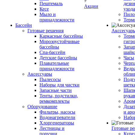
Пештемаль
дези
Акции
Кесе
ухода
Мыло и
Пило
принадлежности
Терм
Бассейн
Готовые решения
Аксcесуар
Каркасные бассейны
Терм
Морозоустойчивые
гигр
бассейны
Запар
Спа-бассейн
шайк
Детские бассейны
Часы
Плавательные
Черп
принадлежности
Ведра
Аксессуары
обли
Пылесосы
Подг
Наборы для чистки
щетк
Запасные части
Шапк
Тенты, подстилки,
рука
ремкомплекты
Аром
Оборудование
Дозат
Фильтры, насосы
и аро
Водонагреватели
Набо
Хлоргенераторы
Лестницы и
Готовые р
поручни
Купе