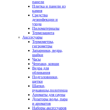
панели
Плитка и панели из
камня
Средства
дезинфекции и
ухода
Пиломатериалы
Термозащита
Аксcесуары
Термометры,
гигрометры
Запарники, ведра,
шайки
Часы
Черпаки, ковши
Ведра для
обливания
Подголовники,
щетки
Шапки,
рукавицы,полотенца
Ароматы для сауны
Дозаторы воды, пара
и ароматов
Наборы аксессуаров