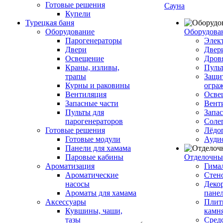
Готовые решения
Сауна
Купели
Турецкая баня
Оборудование
Оборудова
Парогенераторы
Элек
Двери
Двер
Освещение
Дров
Краны, изливы,
Пуль
трапы
Защи
Курны и раковины
огра
Вентиляция
Осве
Запасные части
Вент
Пульты для
Запа
парогенераторов
Соле
Готовые решения
Лёдо
Готовые модули
Ауди
Панели для хамама
Паровые кабины
Отделочны
Ароматизация
Гимал
Ароматические
Стен
насосы
Деко
Ароматы для хамама
пане
Аксессуары
Плитк
Кувшины, чаши,
камн
тазы
Сред