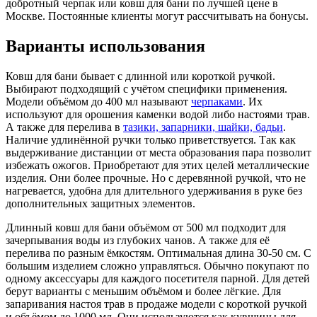
добротный черпак или ковш для бани по лучшей цене в
Москве. Постоянные клиенты могут рассчитывать на бонусы.
Варианты использования
Ковш для бани бывает с длинной или короткой ручкой.
Выбирают подходящий с учётом специфики применения.
Модели объёмом до 400 мл называют
черпаками
. Их
используют для орошения каменки водой либо настоями трав.
А также для перелива в
тазики, запарники, шайки, бадьи
.
Наличие удлинённой ручки только приветствуется. Так как
выдерживание дистанции от места образования пара позволит
избежать ожогов. Приобретают для этих целей металлические
изделия. Они более прочные. Но с деревянной ручкой, что не
нагревается, удобна для длительного удерживания в руке без
дополнительных защитных элементов.
Длинный ковш для бани объёмом от 500 мл подходит для
зачерпывания воды из глубоких чанов. А также для её
перелива по разным ёмкостям. Оптимальная длина 30-50 см. С
большим изделием сложно управляться. Обычно покупают по
одному аксессуары для каждого посетителя парной. Для детей
берут варианты с меньшим объёмом и более лёгкие. Для
запаривания настоя трав в продаже модели с короткой ручкой
и объёмом до 1000 мл. Они используются как кувшины для