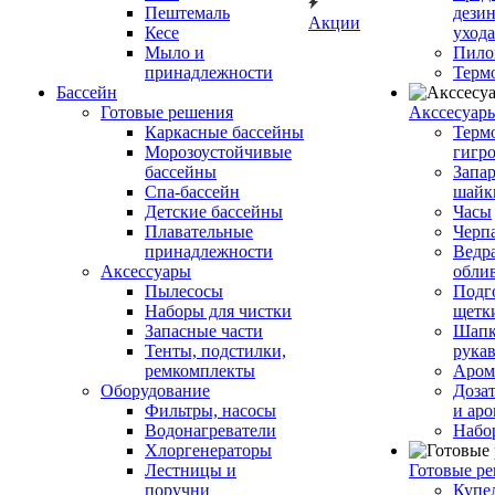
Пештемаль
дези
Акции
Кесе
ухода
Мыло и
Пило
принадлежности
Терм
Бассейн
Готовые решения
Аксcесуар
Каркасные бассейны
Терм
Морозоустойчивые
гигр
бассейны
Запар
Спа-бассейн
шайк
Детские бассейны
Часы
Плавательные
Черп
принадлежности
Ведра
Аксессуары
обли
Пылесосы
Подг
Наборы для чистки
щетк
Запасные части
Шапк
Тенты, подстилки,
рука
ремкомплекты
Аром
Оборудование
Дозат
Фильтры, насосы
и аро
Водонагреватели
Набо
Хлоргенераторы
Лестницы и
Готовые р
поручни
Купе