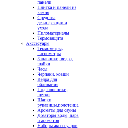
панели
Плитка и панели из
камня
Средства
дезинфекции и
ухода
Пиломатериалы
Термозащита
Аксcесуары
Термометры,
гигрометры
Запарники, ведра,
шайки
Часы
Черпаки, ковши
Ведра для
обливания
Подголовники,
щетки
Шапки,
рукавицы,полотенца
Ароматы для сауны
Дозаторы воды, пара
и ароматов
Наборы аксессуаров