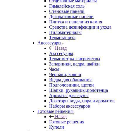
Отделочные материалы
Гималайская соль
Стеновые панели
Декоративные панели
Плитка и панели из камня
Средства дезинфекции и ухода
Пиломатериалы
Термозащита
Аксcесуары
Назад
Аксcесуары
Термометры, гигрометры
Запарники, ведра, шайки
Часы
Черпаки, ковши
Ведра для обливания
Подголовники, щетки
Шапки, рукавицы,полотенца
Ароматы для сауны
Дозаторы воды, пара и ароматов
Наборы аксессуаров
Готовые решения
Назад
Готовые решения
Купели