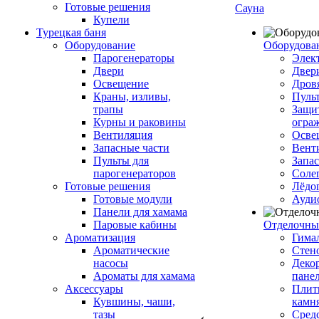
Готовые решения
Сауна
Купели
Турецкая баня
Оборудование
Оборудова
Парогенераторы
Элек
Двери
Двер
Освещение
Дров
Краны, изливы,
Пуль
трапы
Защи
Курны и раковины
огра
Вентиляция
Осве
Запасные части
Вент
Пульты для
Запа
парогенераторов
Соле
Готовые решения
Лёдо
Готовые модули
Ауди
Панели для хамама
Паровые кабины
Отделочны
Ароматизация
Гимал
Ароматические
Стен
насосы
Деко
Ароматы для хамама
пане
Аксессуары
Плитк
Кувшины, чаши,
камн
тазы
Сред