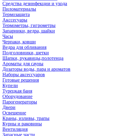
Средства дезинфекции и ухода
Пиломатериалы
Термозащита
Аксcесуары
Термометры, гигрометры
Запарники, ведра, шайки
Часы
Черпаки, ковши
Ведра для обливания
Подголовники, щетки
Шапки, рукавицы,полотенца
Ароматы для сауны
Дозаторы воды, пара и ароматов
Наборы аксессуаров
Готовые решения
Купели
Турецкая баня
Оборудование
Парогенераторы
Двери
Освещение
Краны, изливы, трапы
Курны и раковины
Вентиляция
Запасные части