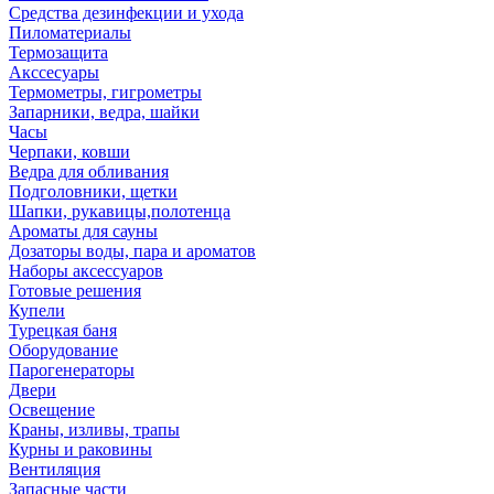
Средства дезинфекции и ухода
Пиломатериалы
Термозащита
Аксcесуары
Термометры, гигрометры
Запарники, ведра, шайки
Часы
Черпаки, ковши
Ведра для обливания
Подголовники, щетки
Шапки, рукавицы,полотенца
Ароматы для сауны
Дозаторы воды, пара и ароматов
Наборы аксессуаров
Готовые решения
Купели
Турецкая баня
Оборудование
Парогенераторы
Двери
Освещение
Краны, изливы, трапы
Курны и раковины
Вентиляция
Запасные части