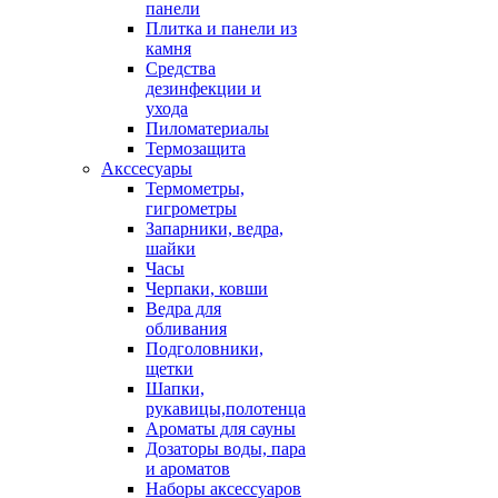
панели
Плитка и панели из
камня
Средства
дезинфекции и
ухода
Пиломатериалы
Термозащита
Аксcесуары
Термометры,
гигрометры
Запарники, ведра,
шайки
Часы
Черпаки, ковши
Ведра для
обливания
Подголовники,
щетки
Шапки,
рукавицы,полотенца
Ароматы для сауны
Дозаторы воды, пара
и ароматов
Наборы аксессуаров