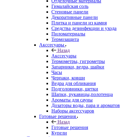
Отделочные материалы
Гималайская соль
Стеновые панели
Декоративные панели
Плитка и панели из камня
Средства дезинфекции и ухода
Пиломатериалы
Термозащита
Аксcесуары
Назад
Аксcесуары
Термометры, гигрометры
Запарники, ведра, шайки
Часы
Черпаки, ковши
Ведра для обливания
Подголовники, щетки
Шапки, рукавицы,полотенца
Ароматы для сауны
Дозаторы воды, пара и ароматов
Наборы аксессуаров
Готовые решения
Назад
Готовые решения
Купели