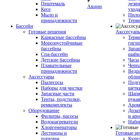
Пештемаль
дези
Акции
Кесе
ухода
Мыло и
Пило
принадлежности
Терм
Бассейн
Готовые решения
Аксcесуар
Каркасные бассейны
Терм
Морозоустойчивые
гигр
бассейны
Запар
Спа-бассейн
шайк
Детские бассейны
Часы
Плавательные
Черп
принадлежности
Ведра
Аксессуары
обли
Пылесосы
Подг
Наборы для чистки
щетк
Запасные части
Шапк
Тенты, подстилки,
рука
ремкомплекты
Аром
Оборудование
Дозат
Фильтры, насосы
и аро
Водонагреватели
Набо
Хлоргенераторы
Лестницы и
Готовые р
поручни
Купе