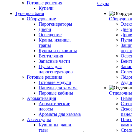
Готовые решения
Сауна
Купели
Турецкая баня
Оборудование
Оборудова
Парогенераторы
Элек
Двери
Двер
Освещение
Дров
Краны, изливы,
Пуль
трапы
Защи
Курны и раковины
огра
Вентиляция
Осве
Запасные части
Вент
Пульты для
Запа
парогенераторов
Соле
Готовые решения
Лёдо
Готовые модули
Ауди
Панели для хамама
Паровые кабины
Отделочны
Ароматизация
Гимал
Ароматические
Стен
насосы
Деко
Ароматы для хамама
пане
Аксессуары
Плитк
Кувшины, чаши,
камн
тазы
Сред