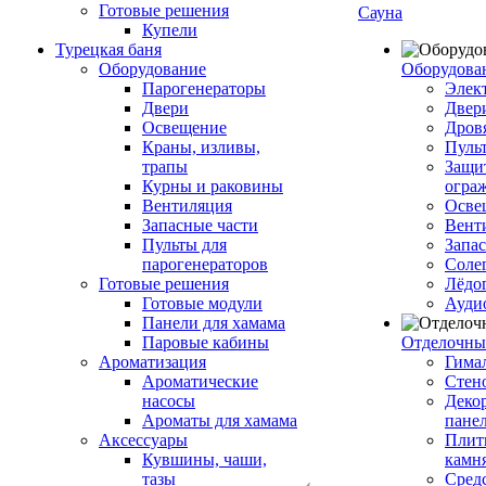
Готовые решения
Сауна
Купели
Турецкая баня
Оборудование
Оборудова
Парогенераторы
Элек
Двери
Двер
Освещение
Дров
Краны, изливы,
Пуль
трапы
Защи
Курны и раковины
огра
Вентиляция
Осве
Запасные части
Вент
Пульты для
Запа
парогенераторов
Соле
Готовые решения
Лёдо
Готовые модули
Ауди
Панели для хамама
Паровые кабины
Отделочны
Ароматизация
Гимал
Ароматические
Стен
насосы
Деко
Ароматы для хамама
пане
Аксессуары
Плитк
Кувшины, чаши,
камн
тазы
Сред