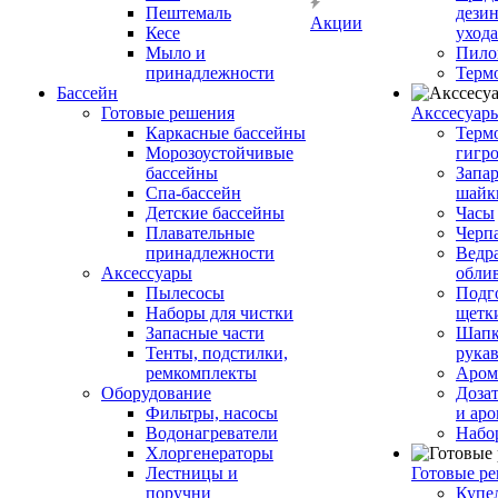
Пештемаль
дези
Акции
Кесе
ухода
Мыло и
Пило
принадлежности
Терм
Бассейн
Готовые решения
Аксcесуар
Каркасные бассейны
Терм
Морозоустойчивые
гигр
бассейны
Запар
Спа-бассейн
шайк
Детские бассейны
Часы
Плавательные
Черп
принадлежности
Ведра
Аксессуары
обли
Пылесосы
Подг
Наборы для чистки
щетк
Запасные части
Шапк
Тенты, подстилки,
рука
ремкомплекты
Аром
Оборудование
Дозат
Фильтры, насосы
и аро
Водонагреватели
Набо
Хлоргенераторы
Лестницы и
Готовые р
поручни
Купе