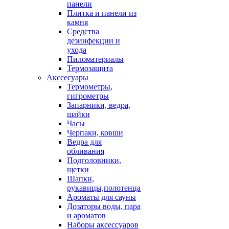
панели
Плитка и панели из
камня
Средства
дезинфекции и
ухода
Пиломатериалы
Термозащита
Аксcесуары
Термометры,
гигрометры
Запарники, ведра,
шайки
Часы
Черпаки, ковши
Ведра для
обливания
Подголовники,
щетки
Шапки,
рукавицы,полотенца
Ароматы для сауны
Дозаторы воды, пара
и ароматов
Наборы аксессуаров