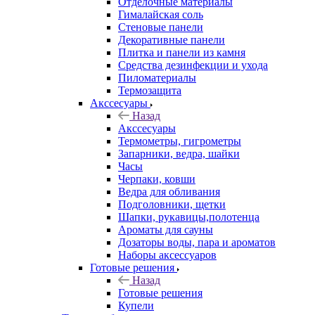
Отделочные материалы
Гималайская соль
Стеновые панели
Декоративные панели
Плитка и панели из камня
Средства дезинфекции и ухода
Пиломатериалы
Термозащита
Аксcесуары
Назад
Аксcесуары
Термометры, гигрометры
Запарники, ведра, шайки
Часы
Черпаки, ковши
Ведра для обливания
Подголовники, щетки
Шапки, рукавицы,полотенца
Ароматы для сауны
Дозаторы воды, пара и ароматов
Наборы аксессуаров
Готовые решения
Назад
Готовые решения
Купели