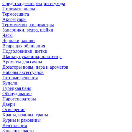
Средства дезинфекции и ухода
Пиломатериалы
Термозащита
Аксcесуары
Термометры, гигрометры
Запарники, ведра, шайки
Часы
Черпаки, ковши
Ведра для обливания
Подголовники, щетки
Шапки, рукавицы,полотенца
Ароматы для сауны
Дозаторы воды, пара и ароматов
Наборы аксессуаров
Готовые решения
Купели
Турецкая баня
Оборудование
Парогенераторы
Двери
Освещение
Краны, изливы, трапы
Курны и раковины
Вентиляция
Запасные части