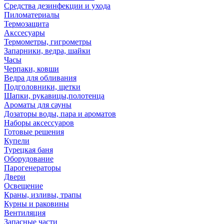
Средства дезинфекции и ухода
Пиломатериалы
Термозащита
Аксcесуары
Термометры, гигрометры
Запарники, ведра, шайки
Часы
Черпаки, ковши
Ведра для обливания
Подголовники, щетки
Шапки, рукавицы,полотенца
Ароматы для сауны
Дозаторы воды, пара и ароматов
Наборы аксессуаров
Готовые решения
Купели
Турецкая баня
Оборудование
Парогенераторы
Двери
Освещение
Краны, изливы, трапы
Курны и раковины
Вентиляция
Запасные части