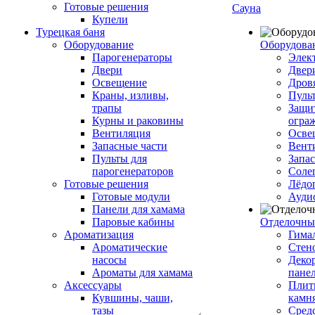
Готовые решения
Сауна
Купели
Турецкая баня
Оборудование
Оборудова
Парогенераторы
Элек
Двери
Двер
Освещение
Дров
Краны, изливы,
Пуль
трапы
Защи
Курны и раковины
огра
Вентиляция
Осве
Запасные части
Вент
Пульты для
Запа
парогенераторов
Соле
Готовые решения
Лёдо
Готовые модули
Ауди
Панели для хамама
Паровые кабины
Отделочны
Ароматизация
Гимал
Ароматические
Стен
насосы
Деко
Ароматы для хамама
пане
Аксессуары
Плитк
Кувшины, чаши,
камн
тазы
Сред