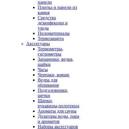
панели
Плитка и панели из
камня
Средства
дезинфекции и
ухода
Пиломатериалы
Термозащита
Аксcесуары
Термометры,
гигрометры
Запарники, ведра,
шайки
Часы
Черпаки, ковши
Ведра для
обливания
Подголовники,
щетки
Шапки,
рукавицы,полотенца
Ароматы для сауны
Дозаторы воды, пара
и ароматов
Наборы аксессуаров