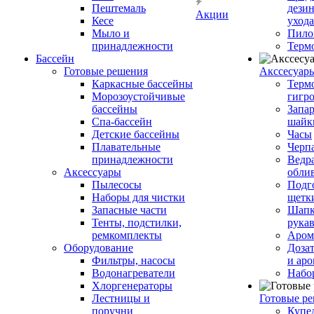
Пештемаль
дези
Акции
Кесе
ухода
Мыло и
Пило
принадлежности
Терм
Бассейн
Готовые решения
Аксcесуар
Каркасные бассейны
Терм
Морозоустойчивые
гигр
бассейны
Запар
Спа-бассейн
шайк
Детские бассейны
Часы
Плавательные
Черп
принадлежности
Ведра
Аксессуары
обли
Пылесосы
Подг
Наборы для чистки
щетк
Запасные части
Шапк
Тенты, подстилки,
рука
ремкомплекты
Аром
Оборудование
Дозат
Фильтры, насосы
и аро
Водонагреватели
Набо
Хлоргенераторы
Лестницы и
Готовые р
поручни
Купе