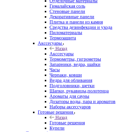
Отделочные материалы
Гималайская соль
Стеновые панели
Декоративные панели
Плитка и панели из камня
Средства дезинфекции и ухода
Пиломатериалы
Термозащита
Аксcесуары
Назад
Аксcесуары
Термометры, гигрометры
Запарники, ведра, шайки
Часы
Черпаки, ковши
Ведра для обливания
Подголовники, щетки
Шапки, рукавицы,полотенца
Ароматы для сауны
Дозаторы воды, пара и ароматов
Наборы аксессуаров
Готовые решения
Назад
Готовые решения
Купели