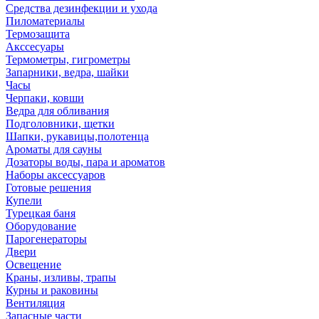
Средства дезинфекции и ухода
Пиломатериалы
Термозащита
Аксcесуары
Термометры, гигрометры
Запарники, ведра, шайки
Часы
Черпаки, ковши
Ведра для обливания
Подголовники, щетки
Шапки, рукавицы,полотенца
Ароматы для сауны
Дозаторы воды, пара и ароматов
Наборы аксессуаров
Готовые решения
Купели
Турецкая баня
Оборудование
Парогенераторы
Двери
Освещение
Краны, изливы, трапы
Курны и раковины
Вентиляция
Запасные части