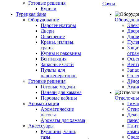
Готовые решения
Сауна
Купели
Турецкая баня
Оборудование
Оборудова
Парогенераторы
Элек
Двери
Двер
Освещение
Дров
Краны, изливы,
Пуль
трапы
Защи
Курны и раковины
огра
Вентиляция
Осве
Запасные части
Вент
Пульты для
Запа
парогенераторов
Соле
Готовые решения
Лёдо
Готовые модули
Ауди
Панели для хамама
Паровые кабины
Отделочны
Ароматизация
Гимал
Ароматические
Стен
насосы
Деко
Ароматы для хамама
пане
Аксессуары
Плитк
Кувшины, чаши,
камн
тазы
Сред