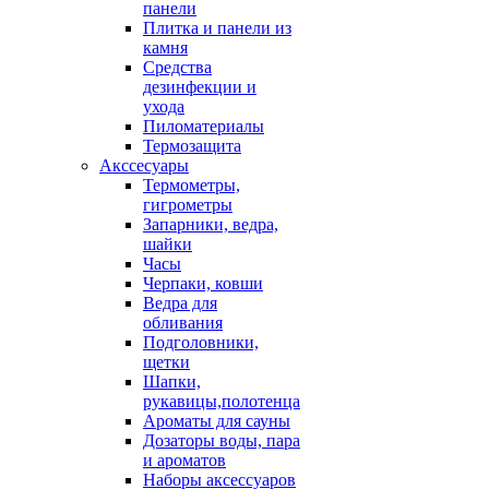
панели
Плитка и панели из
камня
Средства
дезинфекции и
ухода
Пиломатериалы
Термозащита
Аксcесуары
Термометры,
гигрометры
Запарники, ведра,
шайки
Часы
Черпаки, ковши
Ведра для
обливания
Подголовники,
щетки
Шапки,
рукавицы,полотенца
Ароматы для сауны
Дозаторы воды, пара
и ароматов
Наборы аксессуаров