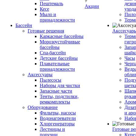
Пештемаль
дези
Акции
Кесе
ухода
Мыло и
Пило
принадлежности
Терм
Бассейн
Готовые решения
Аксcесуар
Каркасные бассейны
Терм
Морозоустойчивые
гигр
бассейны
Запар
Спа-бассейн
шайк
Детские бассейны
Часы
Плавательные
Черп
принадлежности
Ведра
Аксессуары
обли
Пылесосы
Подг
Наборы для чистки
щетк
Запасные части
Шапк
Тенты, подстилки,
рука
ремкомплекты
Аром
Оборудование
Дозат
Фильтры, насосы
и аро
Водонагреватели
Набо
Хлоргенераторы
Лестницы и
Готовые р
поручни
Купе