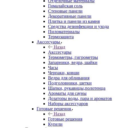
Отделочные материалы
Гималайская соль
Стеновые панели
Декоративные панели
Плитка и панели из камня
Средства дезинфекции и ухода
Пиломатериалы
Термозащита
Аксcесуары
Назад
Аксcесуары
Термометры, гигрометры
Запарники, ведра, шайки
Часы
Черпаки, ковши
Ведра для обливания
Подголовники, щетки
Шапки, рукавицы,полотенца
Ароматы для сауны
Дозаторы воды, пара и ароматов
Наборы аксессуаров
Готовые решения
Назад
Готовые решения
Купели