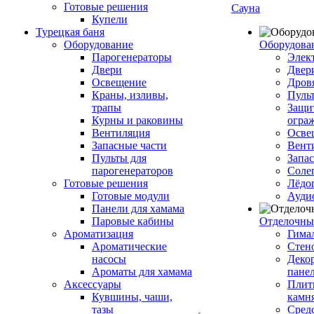
Готовые решения
Сауна
Купели
Турецкая баня
Оборудование
Оборудова
Парогенераторы
Элек
Двери
Двер
Освещение
Дров
Краны, изливы,
Пуль
трапы
Защи
Курны и раковины
огра
Вентиляция
Осве
Запасные части
Вент
Пульты для
Запа
парогенераторов
Соле
Готовые решения
Лёдо
Готовые модули
Ауди
Панели для хамама
Паровые кабины
Отделочны
Ароматизация
Гимал
Ароматические
Стен
насосы
Деко
Ароматы для хамама
пане
Аксессуары
Плитк
Кувшины, чаши,
камн
тазы
Сред