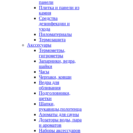
панели
Плитка и панели из
камня
Средства
дезинфекции и
ухода
Пиломатериалы
Термозащита
Аксcесуары
Термометры,
гигрометры
Запарники, ведра,
шайки
Часы
Черпаки, ковши
Ведра для
обливания
Подголовники,
щетки
Шапки,
рукавицы,полотенца
Ароматы для сауны
Дозаторы воды, пара
и ароматов
Наборы аксессуаров