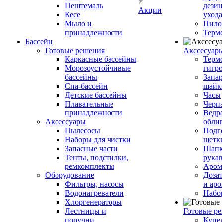
Пештемаль
дези
Акции
Кесе
ухода
Мыло и
Пило
принадлежности
Терм
Бассейн
Готовые решения
Аксcесуар
Каркасные бассейны
Терм
Морозоустойчивые
гигр
бассейны
Запар
Спа-бассейн
шайк
Детские бассейны
Часы
Плавательные
Черп
принадлежности
Ведра
Аксессуары
обли
Пылесосы
Подг
Наборы для чистки
щетк
Запасные части
Шапк
Тенты, подстилки,
рука
ремкомплекты
Аром
Оборудование
Дозат
Фильтры, насосы
и аро
Водонагреватели
Набо
Хлоргенераторы
Лестницы и
Готовые р
поручни
Купе