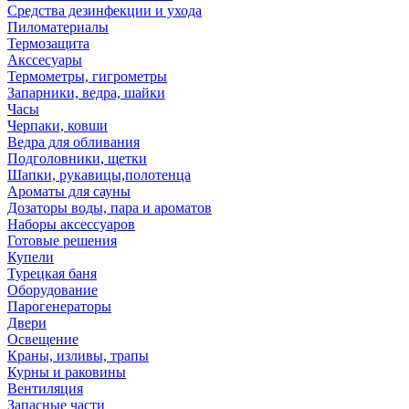
Средства дезинфекции и ухода
Пиломатериалы
Термозащита
Аксcесуары
Термометры, гигрометры
Запарники, ведра, шайки
Часы
Черпаки, ковши
Ведра для обливания
Подголовники, щетки
Шапки, рукавицы,полотенца
Ароматы для сауны
Дозаторы воды, пара и ароматов
Наборы аксессуаров
Готовые решения
Купели
Турецкая баня
Оборудование
Парогенераторы
Двери
Освещение
Краны, изливы, трапы
Курны и раковины
Вентиляция
Запасные части