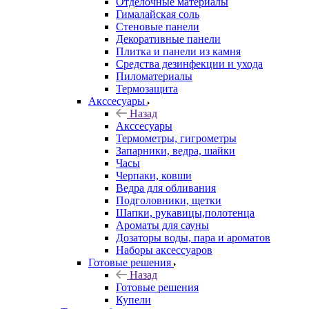
Отделочные материалы
Гималайская соль
Стеновые панели
Декоративные панели
Плитка и панели из камня
Средства дезинфекции и ухода
Пиломатериалы
Термозащита
Аксcесуары
Назад
Аксcесуары
Термометры, гигрометры
Запарники, ведра, шайки
Часы
Черпаки, ковши
Ведра для обливания
Подголовники, щетки
Шапки, рукавицы,полотенца
Ароматы для сауны
Дозаторы воды, пара и ароматов
Наборы аксессуаров
Готовые решения
Назад
Готовые решения
Купели