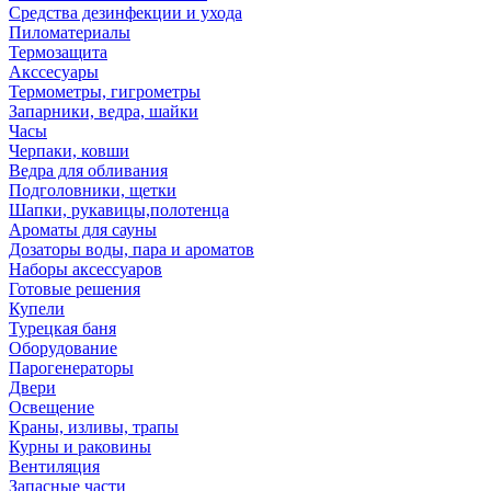
Средства дезинфекции и ухода
Пиломатериалы
Термозащита
Аксcесуары
Термометры, гигрометры
Запарники, ведра, шайки
Часы
Черпаки, ковши
Ведра для обливания
Подголовники, щетки
Шапки, рукавицы,полотенца
Ароматы для сауны
Дозаторы воды, пара и ароматов
Наборы аксессуаров
Готовые решения
Купели
Турецкая баня
Оборудование
Парогенераторы
Двери
Освещение
Краны, изливы, трапы
Курны и раковины
Вентиляция
Запасные части