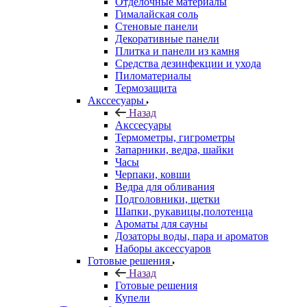
Отделочные материалы
Гималайская соль
Стеновые панели
Декоративные панели
Плитка и панели из камня
Средства дезинфекции и ухода
Пиломатериалы
Термозащита
Аксcесуары
Назад
Аксcесуары
Термометры, гигрометры
Запарники, ведра, шайки
Часы
Черпаки, ковши
Ведра для обливания
Подголовники, щетки
Шапки, рукавицы,полотенца
Ароматы для сауны
Дозаторы воды, пара и ароматов
Наборы аксессуаров
Готовые решения
Назад
Готовые решения
Купели