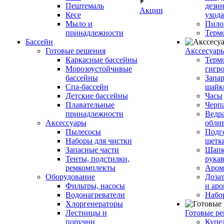
Пештемаль
дези
Акции
Кесе
ухода
Мыло и
Пило
принадлежности
Терм
Бассейн
Готовые решения
Аксcесуар
Каркасные бассейны
Терм
Морозоустойчивые
гигр
бассейны
Запар
Спа-бассейн
шайк
Детские бассейны
Часы
Плавательные
Черп
принадлежности
Ведра
Аксессуары
обли
Пылесосы
Подг
Наборы для чистки
щетк
Запасные части
Шапк
Тенты, подстилки,
рука
ремкомплекты
Аром
Оборудование
Дозат
Фильтры, насосы
и аро
Водонагреватели
Набо
Хлоргенераторы
Лестницы и
Готовые р
поручни
Купе