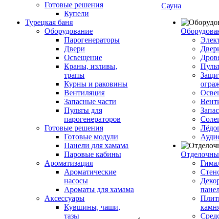
Готовые решения
Сауна
Купели
Турецкая баня
Оборудование
Оборудова
Парогенераторы
Элек
Двери
Двер
Освещение
Дров
Краны, изливы,
Пуль
трапы
Защи
Курны и раковины
огра
Вентиляция
Осве
Запасные части
Вент
Пульты для
Запа
парогенераторов
Соле
Готовые решения
Лёдо
Готовые модули
Ауди
Панели для хамама
Паровые кабины
Отделочны
Ароматизация
Гимал
Ароматические
Стен
насосы
Деко
Ароматы для хамама
пане
Аксессуары
Плитк
Кувшины, чаши,
камн
тазы
Сред