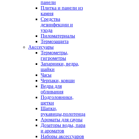
панели
Плитка и панели из
камня
Средства
дезинфекции и
ухода
Пиломатериалы
Термозащита
Аксcесуары
Термометры,
гигрометры
Запарники, ведра,
шайки
Часы
Черпаки, ковши
Ведра для
обливания
Подголовники,
щетки
Шапки,
рукавицы,полотенца
Ароматы для сауны
Дозаторы воды, пара
и ароматов
Наборы аксессуаров