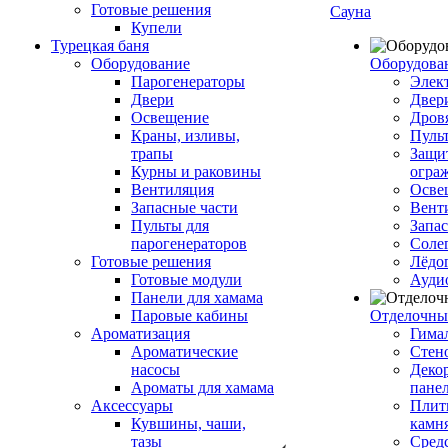
Готовые решения
Сауна
Купели
Турецкая баня
Оборудование
Оборудова
Парогенераторы
Элек
Двери
Двер
Освещение
Дров
Краны, изливы,
Пуль
трапы
Защи
Курны и раковины
огра
Вентиляция
Осве
Запасные части
Вент
Пульты для
Запа
парогенераторов
Соле
Готовые решения
Лёдо
Готовые модули
Ауди
Панели для хамама
Паровые кабины
Отделочны
Ароматизация
Гимал
Ароматические
Стен
насосы
Деко
Ароматы для хамама
пане
Аксессуары
Плитк
Кувшины, чаши,
камн
тазы
Сред