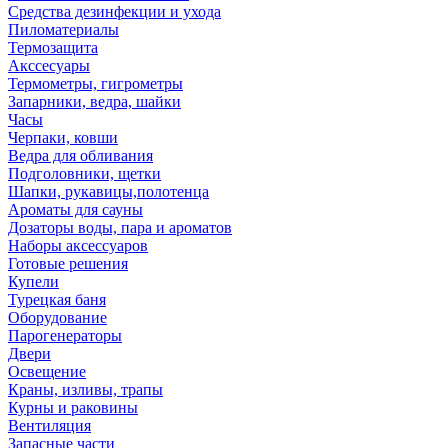
Средства дезинфекции и ухода
Пиломатериалы
Термозащита
Аксcесуары
Термометры, гигрометры
Запарники, ведра, шайки
Часы
Черпаки, ковши
Ведра для обливания
Подголовники, щетки
Шапки, рукавицы,полотенца
Ароматы для сауны
Дозаторы воды, пара и ароматов
Наборы аксессуаров
Готовые решения
Купели
Турецкая баня
Оборудование
Парогенераторы
Двери
Освещение
Краны, изливы, трапы
Курны и раковины
Вентиляция
Запасные части