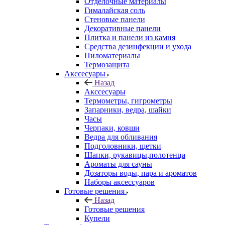
Отделочные материалы
Гималайская соль
Стеновые панели
Декоративные панели
Плитка и панели из камня
Средства дезинфекции и ухода
Пиломатериалы
Термозащита
Аксcесуары
Назад
Аксcесуары
Термометры, гигрометры
Запарники, ведра, шайки
Часы
Черпаки, ковши
Ведра для обливания
Подголовники, щетки
Шапки, рукавицы,полотенца
Ароматы для сауны
Дозаторы воды, пара и ароматов
Наборы аксессуаров
Готовые решения
Назад
Готовые решения
Купели