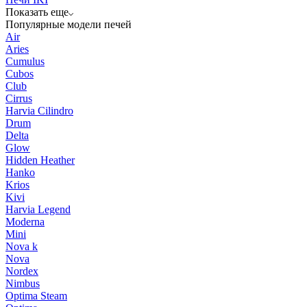
Показать еще
Популярные модели печей
Air
Aries
Cumulus
Cubos
Club
Cirrus
Harvia Cilindro
Drum
Delta
Glow
Hidden Heather
Hanko
Krios
Kivi
Harvia Legend
Moderna
Mini
Nova k
Nova
Nordex
Nimbus
Optima Steam