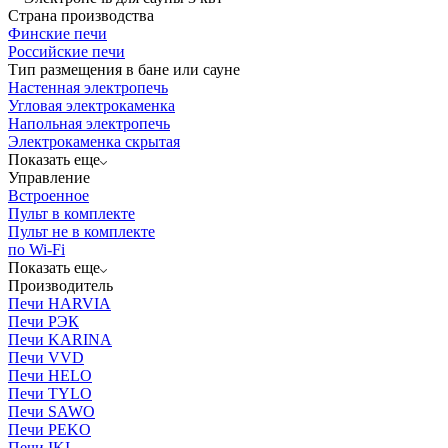
Страна производства
Финские печи
Российские печи
Тип размещения в бане или сауне
Настенная электропечь
Угловая электрокаменка
Напольная электропечь
Электрокаменка скрытая
Показать еще
Управление
Встроенное
Пульт в комплекте
Пульт не в комплекте
по Wi-Fi
Показать еще
Производитель
Печи HARVIA
Печи РЭК
Печи KARINA
Печи VVD
Печи HELO
Печи TYLO
Печи SAWO
Печи PEKO
Печи IKI