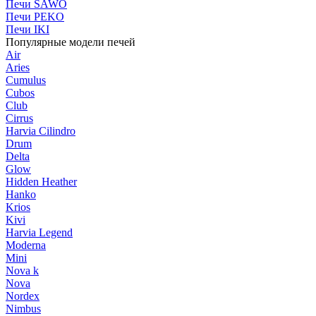
Печи SAWO
Печи PEKO
Печи IKI
Популярные модели печей
Air
Aries
Cumulus
Cubos
Club
Cirrus
Harvia Cilindro
Drum
Delta
Glow
Hidden Heather
Hanko
Krios
Kivi
Harvia Legend
Moderna
Mini
Nova k
Nova
Nordex
Nimbus