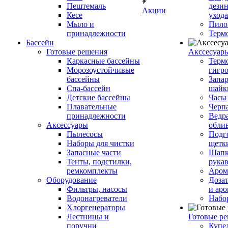
Пештемаль
дези
Акции
Кесе
ухода
Мыло и
Пило
принадлежности
Терм
Бассейн
Готовые решения
Аксcесуар
Каркасные бассейны
Терм
Морозоустойчивые
гигр
бассейны
Запар
Спа-бассейн
шайк
Детские бассейны
Часы
Плавательные
Черп
принадлежности
Ведра
Аксессуары
обли
Пылесосы
Подг
Наборы для чистки
щетк
Запасные части
Шапк
Тенты, подстилки,
рука
ремкомплекты
Аром
Оборудование
Дозат
Фильтры, насосы
и аро
Водонагреватели
Набо
Хлоргенераторы
Лестницы и
Готовые р
поручни
Купе