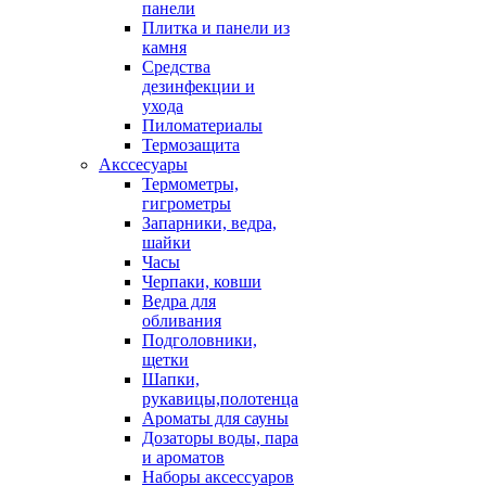
панели
Плитка и панели из
камня
Средства
дезинфекции и
ухода
Пиломатериалы
Термозащита
Аксcесуары
Термометры,
гигрометры
Запарники, ведра,
шайки
Часы
Черпаки, ковши
Ведра для
обливания
Подголовники,
щетки
Шапки,
рукавицы,полотенца
Ароматы для сауны
Дозаторы воды, пара
и ароматов
Наборы аксессуаров