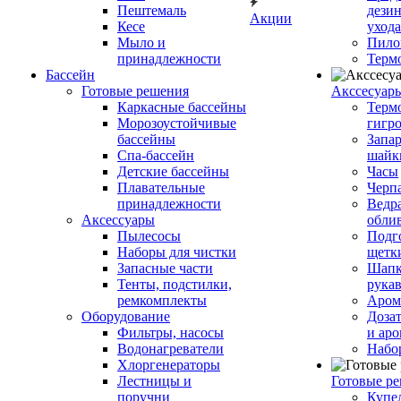
Пештемаль
дези
Акции
Кесе
ухода
Мыло и
Пило
принадлежности
Терм
Бассейн
Готовые решения
Аксcесуар
Каркасные бассейны
Терм
Морозоустойчивые
гигр
бассейны
Запар
Спа-бассейн
шайк
Детские бассейны
Часы
Плавательные
Черп
принадлежности
Ведра
Аксессуары
обли
Пылесосы
Подг
Наборы для чистки
щетк
Запасные части
Шапк
Тенты, подстилки,
рука
ремкомплекты
Аром
Оборудование
Дозат
Фильтры, насосы
и аро
Водонагреватели
Набо
Хлоргенераторы
Лестницы и
Готовые р
поручни
Купе