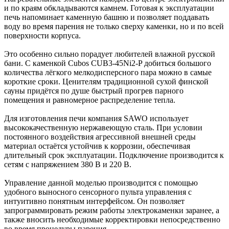
и по краям обкладываются камнем. Готовая к эксплуатации
печь напоминает каменную башню и позволяет поддавать
воду во время парения не только сверху каменки, но и по всей
поверхности корпуса.
Это особенно сильно порадует любителей влажной русской
бани. С каменкой Cubos CUB3-45Ni2-P добиться большого
количества лёгкого мелкодисперсного пара можно в самые
короткие сроки. Ценителям традиционной сухой финской
сауны придётся по душе быстрый прогрев парного
помещения и равномерное распределение тепла.
Для изготовления печи компания SAWO использует
высококачественную нержавеющую сталь. При условии
постоянного воздействия агрессивной внешней среды
материал остаётся устойчив к коррозии, обеспечивая
длительный срок эксплуатации. Подключение производится к
сетям с напряжением 380 В и 220 В.
Управление данной моделью производится с помощью
удобного выносного сенсорного пульта управления с
интуитивно понятным интерфейсом. Он позволяет
запрограммировать режим работы электрокаменки заранее, а
также вносить необходимые корректировки непосредственно
во время процедуры парения.