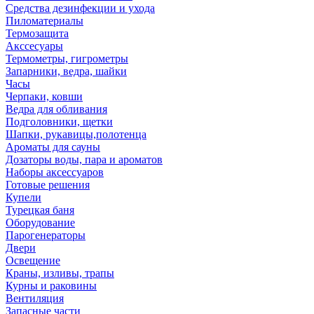
Средства дезинфекции и ухода
Пиломатериалы
Термозащита
Аксcесуары
Термометры, гигрометры
Запарники, ведра, шайки
Часы
Черпаки, ковши
Ведра для обливания
Подголовники, щетки
Шапки, рукавицы,полотенца
Ароматы для сауны
Дозаторы воды, пара и ароматов
Наборы аксессуаров
Готовые решения
Купели
Турецкая баня
Оборудование
Парогенераторы
Двери
Освещение
Краны, изливы, трапы
Курны и раковины
Вентиляция
Запасные части