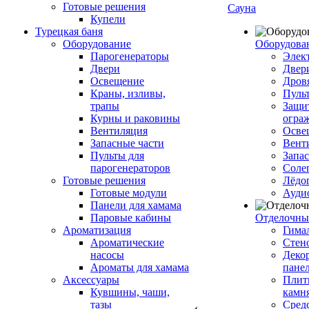
Готовые решения
Сауна
Купели
Турецкая баня
Оборудование
Оборудова
Парогенераторы
Элек
Двери
Двер
Освещение
Дров
Краны, изливы,
Пуль
трапы
Защи
Курны и раковины
огра
Вентиляция
Осве
Запасные части
Вент
Пульты для
Запа
парогенераторов
Соле
Готовые решения
Лёдо
Готовые модули
Ауди
Панели для хамама
Паровые кабины
Отделочны
Ароматизация
Гимал
Ароматические
Стен
насосы
Деко
Ароматы для хамама
пане
Аксессуары
Плитк
Кувшины, чаши,
камн
тазы
Сред