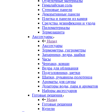
Отделочные материалы
Гималайская соль
Стеновые панели
Декоративные панели
Плитка и панели из камня
Средства дезинфекции и ухода
Пиломатериалы
Термозащита
Аксcесуары
Назад
Аксcесуары
Термометры, гигрометры
Запарники, ведра, шайки
Часы
Черпаки, ковши
Ведра для обливания
Подголовники, щетки
Шапки, рукавицы,полотенца
Ароматы для сауны
Дозаторы воды, пара и ароматов
Наборы аксессуаров
Готовые решения
Назад
Готовые решения
Купели