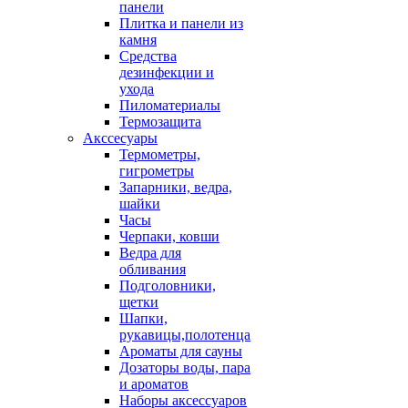
панели
Плитка и панели из
камня
Средства
дезинфекции и
ухода
Пиломатериалы
Термозащита
Аксcесуары
Термометры,
гигрометры
Запарники, ведра,
шайки
Часы
Черпаки, ковши
Ведра для
обливания
Подголовники,
щетки
Шапки,
рукавицы,полотенца
Ароматы для сауны
Дозаторы воды, пара
и ароматов
Наборы аксессуаров