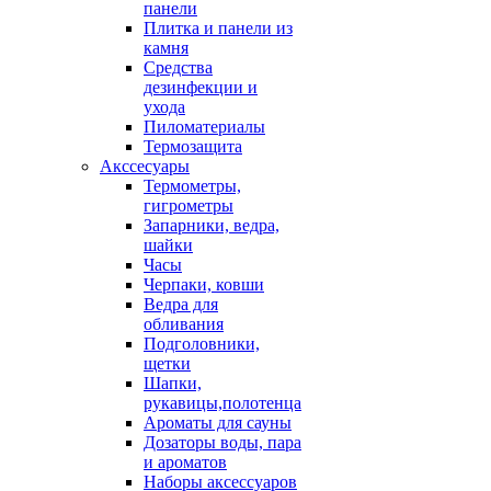
панели
Плитка и панели из
камня
Средства
дезинфекции и
ухода
Пиломатериалы
Термозащита
Аксcесуары
Термометры,
гигрометры
Запарники, ведра,
шайки
Часы
Черпаки, ковши
Ведра для
обливания
Подголовники,
щетки
Шапки,
рукавицы,полотенца
Ароматы для сауны
Дозаторы воды, пара
и ароматов
Наборы аксессуаров