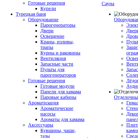
Готовые решения
Сауна
Купели
Турецкая баня
Оборудование
Оборудова
Парогенераторы
Элек
Двери
Двер
Освещение
Дров
Краны, изливы,
Пуль
трапы
Защи
Курны и раковины
огра
Вентиляция
Осве
Запасные части
Вент
Пульты для
Запа
парогенераторов
Соле
Готовые решения
Лёдо
Готовые модули
Ауди
Панели для хамама
Паровые кабины
Отделочны
Ароматизация
Гимал
Ароматические
Стен
насосы
Деко
Ароматы для хамама
пане
Аксессуары
Плитк
Кувшины, чаши,
камн
тазы
Сред