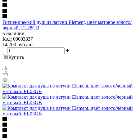
Гигиенический душ из латуни Element, цвет матовое золото/
черный, EL28GB
в наличии
Код: 00003837
14 700
руб.
/шт
Купить