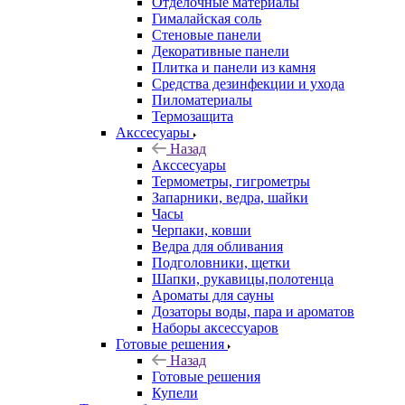
Отделочные материалы
Гималайская соль
Стеновые панели
Декоративные панели
Плитка и панели из камня
Средства дезинфекции и ухода
Пиломатериалы
Термозащита
Аксcесуары
Назад
Аксcесуары
Термометры, гигрометры
Запарники, ведра, шайки
Часы
Черпаки, ковши
Ведра для обливания
Подголовники, щетки
Шапки, рукавицы,полотенца
Ароматы для сауны
Дозаторы воды, пара и ароматов
Наборы аксессуаров
Готовые решения
Назад
Готовые решения
Купели