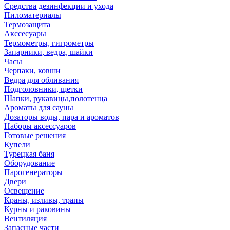
Средства дезинфекции и ухода
Пиломатериалы
Термозащита
Аксcесуары
Термометры, гигрометры
Запарники, ведра, шайки
Часы
Черпаки, ковши
Ведра для обливания
Подголовники, щетки
Шапки, рукавицы,полотенца
Ароматы для сауны
Дозаторы воды, пара и ароматов
Наборы аксессуаров
Готовые решения
Купели
Турецкая баня
Оборудование
Парогенераторы
Двери
Освещение
Краны, изливы, трапы
Курны и раковины
Вентиляция
Запасные части