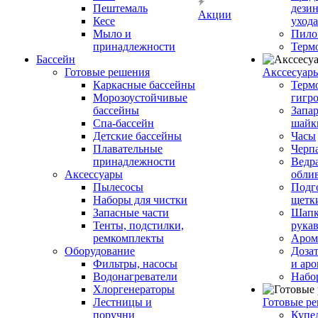
Пештемаль
дези
Акции
Кесе
ухода
Мыло и
Пило
принадлежности
Терм
Бассейн
Готовые решения
Аксcесуар
Каркасные бассейны
Терм
Морозоустойчивые
гигр
бассейны
Запар
Спа-бассейн
шайк
Детские бассейны
Часы
Плавательные
Черп
принадлежности
Ведра
Аксессуары
обли
Пылесосы
Подг
Наборы для чистки
щетк
Запасные части
Шапк
Тенты, подстилки,
рука
ремкомплекты
Аром
Оборудование
Дозат
Фильтры, насосы
и аро
Водонагреватели
Набо
Хлоргенераторы
Лестницы и
Готовые р
поручни
Купе