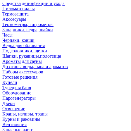
Средства дезинфекции и ухода
Пиломатериалы
Термозащита
Аксcесуары
Термометры, гигрометры
Запарники, ведра, шайки
Часы
Черпаки, ковши
Ведра для обливания
Подголовники, щетки
Шапки, рукавицы,полотенца
Ароматы для сауны
Дозаторы воды, пара и ароматов
Наборы аксессуаров
Готовые решения
Купели
Турецкая баня
Оборудование
Парогенераторы
Двери
Освещение
Краны, изливы, трапы
Курны и раковины
Вентиляция
Запасные части