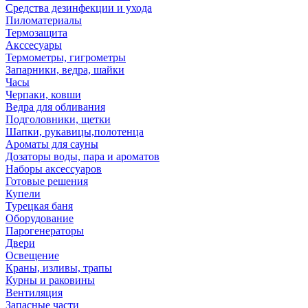
Средства дезинфекции и ухода
Пиломатериалы
Термозащита
Аксcесуары
Термометры, гигрометры
Запарники, ведра, шайки
Часы
Черпаки, ковши
Ведра для обливания
Подголовники, щетки
Шапки, рукавицы,полотенца
Ароматы для сауны
Дозаторы воды, пара и ароматов
Наборы аксессуаров
Готовые решения
Купели
Турецкая баня
Оборудование
Парогенераторы
Двери
Освещение
Краны, изливы, трапы
Курны и раковины
Вентиляция
Запасные части