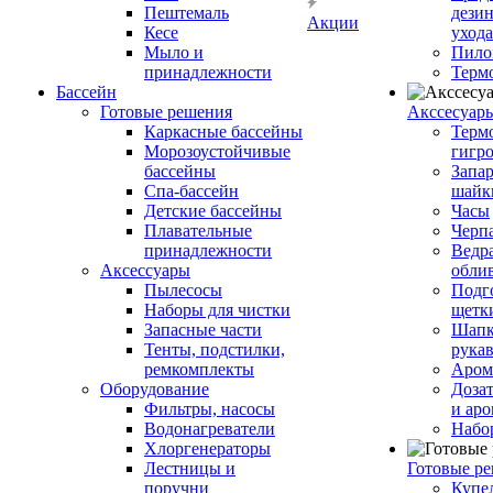
Пештемаль
дези
Акции
Кесе
ухода
Мыло и
Пило
принадлежности
Терм
Бассейн
Готовые решения
Аксcесуар
Каркасные бассейны
Терм
Морозоустойчивые
гигр
бассейны
Запар
Спа-бассейн
шайк
Детские бассейны
Часы
Плавательные
Черп
принадлежности
Ведра
Аксессуары
обли
Пылесосы
Подг
Наборы для чистки
щетк
Запасные части
Шапк
Тенты, подстилки,
рука
ремкомплекты
Аром
Оборудование
Дозат
Фильтры, насосы
и аро
Водонагреватели
Набо
Хлоргенераторы
Лестницы и
Готовые р
поручни
Купе