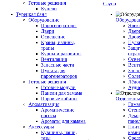
Готовые решения
Сауна
Купели
Турецкая баня
Оборудование
Оборудова
Парогенераторы
Элек
Двери
Двер
Освещение
Дров
Краны, изливы,
Пуль
трапы
Защи
Курны и раковины
огра
Вентиляция
Осве
Запасные части
Вент
Пульты для
Запа
парогенераторов
Соле
Готовые решения
Лёдо
Готовые модули
Ауди
Панели для хамама
Паровые кабины
Отделочны
Ароматизация
Гимал
Ароматические
Стен
насосы
Деко
Ароматы для хамама
пане
Аксессуары
Плитк
Кувшины, чаши,
камн
тазы
Сред