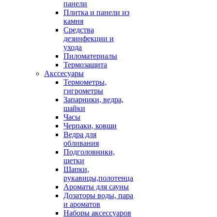
панели
Плитка и панели из
камня
Средства
дезинфекции и
ухода
Пиломатериалы
Термозащита
Аксcесуары
Термометры,
гигрометры
Запарники, ведра,
шайки
Часы
Черпаки, ковши
Ведра для
обливания
Подголовники,
щетки
Шапки,
рукавицы,полотенца
Ароматы для сауны
Дозаторы воды, пара
и ароматов
Наборы аксессуаров