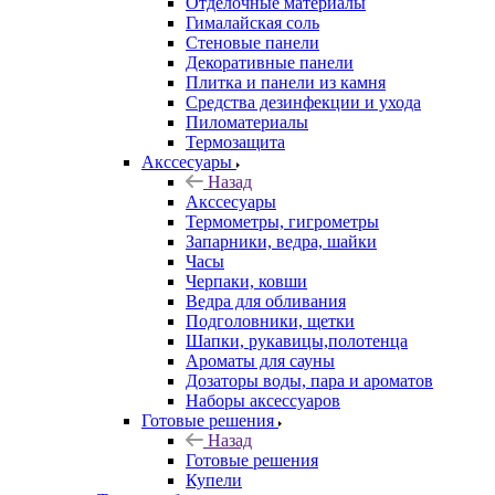
Отделочные материалы
Гималайская соль
Стеновые панели
Декоративные панели
Плитка и панели из камня
Средства дезинфекции и ухода
Пиломатериалы
Термозащита
Аксcесуары
Назад
Аксcесуары
Термометры, гигрометры
Запарники, ведра, шайки
Часы
Черпаки, ковши
Ведра для обливания
Подголовники, щетки
Шапки, рукавицы,полотенца
Ароматы для сауны
Дозаторы воды, пара и ароматов
Наборы аксессуаров
Готовые решения
Назад
Готовые решения
Купели