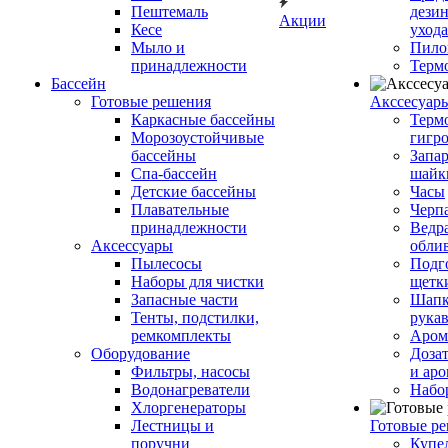
Пештемаль
дези
Акции
Кесе
ухода
Мыло и
Пило
принадлежности
Терм
Бассейн
Готовые решения
Аксcесуар
Каркасные бассейны
Терм
Морозоустойчивые
гигр
бассейны
Запар
Спа-бассейн
шайк
Детские бассейны
Часы
Плавательные
Черп
принадлежности
Ведра
Аксессуары
обли
Пылесосы
Подг
Наборы для чистки
щетк
Запасные части
Шапк
Тенты, подстилки,
рука
ремкомплекты
Аром
Оборудование
Дозат
Фильтры, насосы
и аро
Водонагреватели
Набо
Хлоргенераторы
Лестницы и
Готовые р
поручни
Купе