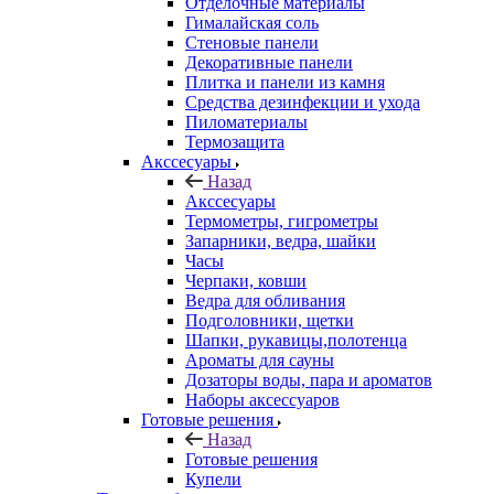
Отделочные материалы
Гималайская соль
Стеновые панели
Декоративные панели
Плитка и панели из камня
Средства дезинфекции и ухода
Пиломатериалы
Термозащита
Аксcесуары
Назад
Аксcесуары
Термометры, гигрометры
Запарники, ведра, шайки
Часы
Черпаки, ковши
Ведра для обливания
Подголовники, щетки
Шапки, рукавицы,полотенца
Ароматы для сауны
Дозаторы воды, пара и ароматов
Наборы аксессуаров
Готовые решения
Назад
Готовые решения
Купели