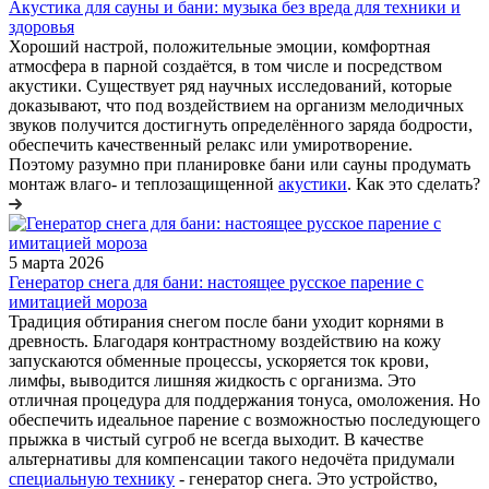
Акустика для сауны и бани: музыка без вреда для техники и
здоровья
Хороший настрой, положительные эмоции, комфортная
атмосфера в парной создаётся, в том числе и посредством
акустики. Существует ряд научных исследований, которые
доказывают, что под воздействием на организм мелодичных
звуков получится достигнуть определённого заряда бодрости,
обеспечить качественный релакс или умиротворение.
Поэтому разумно при планировке бани или сауны продумать
монтаж влаго- и теплозащищенной
акустики
. Как это сделать?
5 марта 2026
Генератор снега для бани: настоящее русское парение с
имитацией мороза
Традиция обтирания снегом после бани уходит корнями в
древность. Благодаря контрастному воздействию на кожу
запускаются обменные процессы, ускоряется ток крови,
лимфы, выводится лишняя жидкость с организма. Это
отличная процедура для поддержания тонуса, омоложения. Но
обеспечить идеальное парение с возможностью последующего
прыжка в чистый сугроб не всегда выходит. В качестве
альтернативы для компенсации такого недочёта придумали
специальную технику
- генератор снега. Это устройство,