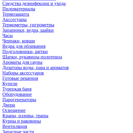
Средства дезинфекции и ухода
Пиломатериалы
Термозащита
Аксcесуары
Термометры, гигрометры
Запарники, ведра, шайки
Часы
Черпаки, ковши
Ведра для обливания
Подголовники, щетки
Шапки, рукавицы,полотенца
Ароматы для сауны
Дозаторы воды, пара и ароматов
Наборы аксессуаров
Готовые решения
Купели
Турецкая баня
Оборудование
Парогенераторы
Двери
Освещение
Краны, изливы, трапы
Курны и раковины
Вентиляция
Запасные части