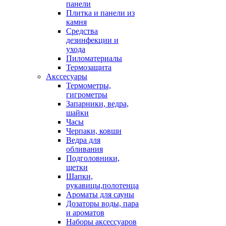
панели
Плитка и панели из
камня
Средства
дезинфекции и
ухода
Пиломатериалы
Термозащита
Аксcесуары
Термометры,
гигрометры
Запарники, ведра,
шайки
Часы
Черпаки, ковши
Ведра для
обливания
Подголовники,
щетки
Шапки,
рукавицы,полотенца
Ароматы для сауны
Дозаторы воды, пара
и ароматов
Наборы аксессуаров