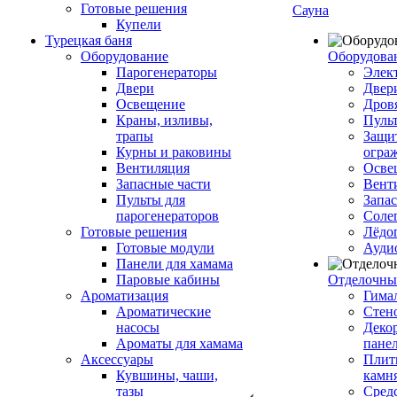
Готовые решения
Сауна
Купели
Турецкая баня
Оборудование
Оборудова
Парогенераторы
Элек
Двери
Двер
Освещение
Дров
Краны, изливы,
Пуль
трапы
Защи
Курны и раковины
огра
Вентиляция
Осве
Запасные части
Вент
Пульты для
Запа
парогенераторов
Соле
Готовые решения
Лёдо
Готовые модули
Ауди
Панели для хамама
Паровые кабины
Отделочны
Ароматизация
Гимал
Ароматические
Стен
насосы
Деко
Ароматы для хамама
пане
Аксессуары
Плитк
Кувшины, чаши,
камн
тазы
Сред