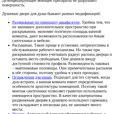
Дезинфицирующие моющие препараты не разрушают
поверхность.
Душевые двери для душа бывают разных модификаций:
Раздвижные по принципу шкафа-купе
. Удобны тем, что
не занимают дополнительное пространство при
раскрывании, экономят полезную площадь ванной
комнаты, дают возможность расположения по бокам
сантехники и мебели;
Распашные. Такие проще в установке, неприхотливы в
обслуживании рабочего механизма. Но также при
раскрывании нужно учитывать радиус распаха дверцы и
оставить место свободным. Они дешевле ввиду
доступной стоимости профиля. Разновидность таковых
– маятниковые половицы. Они примечательны распахом
в обе стороны, поэтому удобны в узких проходах;
Ограждения для ниши
. Подходит для тех случаев, когда
душ встроен, а ванная комната имеет определённые
особенности архитектуры помещений. Поэтому такой
монтаж сантехники позволяет грамотно использовать
имеющееся пространство. В качестве альтернативы
раздвижным дверям в душевую используют гармошку,
что складывает в несколько раз, не занимает много
места;
Уголок
. Актуальный вариант оформления кабинки, с