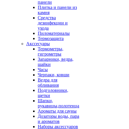
панели
Плитка и панели из
камня
Средства
дезинфекции и
ухода
Пиломатериалы
Термозащита
Аксcесуары
Термометры,
гигрометры
Запарники, ведра,
шайки
Часы
Черпаки, ковши
Ведра для
обливания
Подголовники,
щетки
Шапки,
рукавицы,полотенца
Ароматы для сауны
Дозаторы воды, пара
и ароматов
Наборы аксессуаров