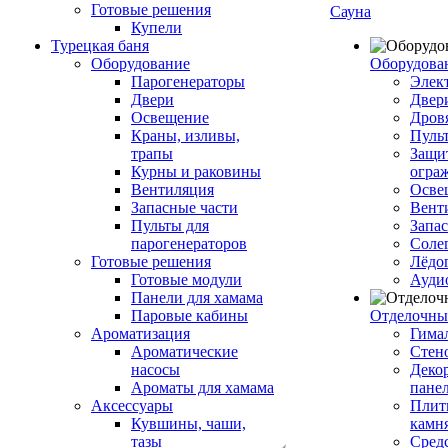
Готовые решения
Сауна
Купели
Турецкая баня
Оборудование
Оборудова
Парогенераторы
Элек
Двери
Двер
Освещение
Дров
Краны, изливы,
Пуль
трапы
Защи
Курны и раковины
огра
Вентиляция
Осве
Запасные части
Вент
Пульты для
Запа
парогенераторов
Соле
Готовые решения
Лёдо
Готовые модули
Ауди
Панели для хамама
Паровые кабины
Отделочны
Ароматизация
Гимал
Ароматические
Стен
насосы
Деко
Ароматы для хамама
пане
Аксессуары
Плитк
Кувшины, чаши,
камн
тазы
Сред