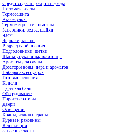
Средства дезинфекции и ухода
Пиломатериалы
Термозащита
Аксcесуары
Термометры, гигрометры
Запарники, ведра, шайки
Часы
Черпаки, ковши
Ведра для обливания
Подголовники, щетки
Шапки, рукавицы,полотенца
Ароматы для сауны
Дозаторы воды, пара и ароматов
Наборы аксессуаров
Готовые решения
Купели
Турецкая баня
Оборудование
Парогенераторы
Двери
Освещение
Краны, изливы, трапы
Курны и раковины
Вентиляция
Запасные части