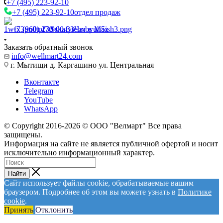
+7 (495) 223-92-10
+7 (495) 223-92-10
отдел продаж
+7 (960) 230-00-33
Чат в Max
Заказать обратный звонок
info@wellmart24.com
г. Мытищи д. Каргашино ул. Центральная
Вконтакте
Telegram
YouTube
WhatsApp
© Сopyright 2016-2026 © ООО "Велмарт" Все права
защищены.
Информация на сайте не является публичной офертой и носит
исключительно информационный характер.
Найти
Сайт использует файлы cookie, обрабатываемые вашим
браузером. Подробнее об этом вы можете узнать в
Политике
cookie
.
Принять
Отклонить