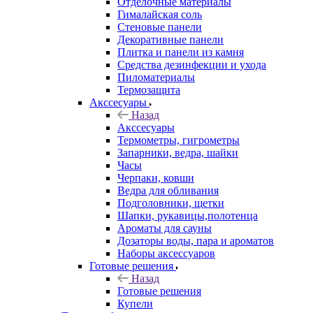
Отделочные материалы
Гималайская соль
Стеновые панели
Декоративные панели
Плитка и панели из камня
Средства дезинфекции и ухода
Пиломатериалы
Термозащита
Аксcесуары
Назад
Аксcесуары
Термометры, гигрометры
Запарники, ведра, шайки
Часы
Черпаки, ковши
Ведра для обливания
Подголовники, щетки
Шапки, рукавицы,полотенца
Ароматы для сауны
Дозаторы воды, пара и ароматов
Наборы аксессуаров
Готовые решения
Назад
Готовые решения
Купели