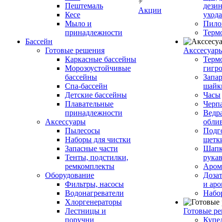
Пештемаль
дези
Акции
Кесе
ухода
Мыло и
Пило
принадлежности
Терм
Бассейн
Готовые решения
Аксcесуар
Каркасные бассейны
Терм
Морозоустойчивые
гигр
бассейны
Запар
Спа-бассейн
шайк
Детские бассейны
Часы
Плавательные
Черп
принадлежности
Ведра
Аксессуары
обли
Пылесосы
Подг
Наборы для чистки
щетк
Запасные части
Шапк
Тенты, подстилки,
рука
ремкомплекты
Аром
Оборудование
Дозат
Фильтры, насосы
и аро
Водонагреватели
Набо
Хлоргенераторы
Лестницы и
Готовые р
поручни
Купе