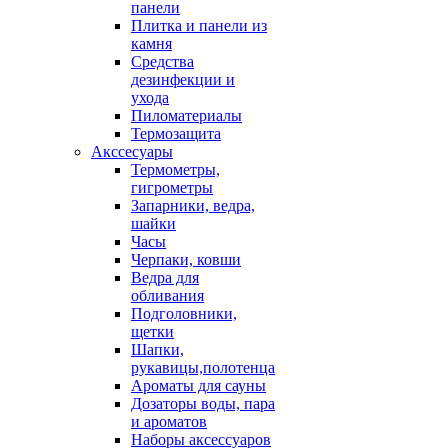
панели
Плитка и панели из
камня
Средства
дезинфекции и
ухода
Пиломатериалы
Термозащита
Аксcесуары
Термометры,
гигрометры
Запарники, ведра,
шайки
Часы
Черпаки, ковши
Ведра для
обливания
Подголовники,
щетки
Шапки,
рукавицы,полотенца
Ароматы для сауны
Дозаторы воды, пара
и ароматов
Наборы аксессуаров