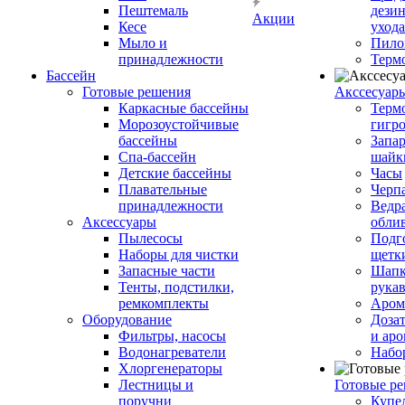
Пештемаль
дези
Акции
Кесе
ухода
Мыло и
Пило
принадлежности
Терм
Бассейн
Готовые решения
Аксcесуар
Каркасные бассейны
Терм
Морозоустойчивые
гигр
бассейны
Запар
Спа-бассейн
шайк
Детские бассейны
Часы
Плавательные
Черп
принадлежности
Ведра
Аксессуары
обли
Пылесосы
Подг
Наборы для чистки
щетк
Запасные части
Шапк
Тенты, подстилки,
рука
ремкомплекты
Аром
Оборудование
Дозат
Фильтры, насосы
и аро
Водонагреватели
Набо
Хлоргенераторы
Лестницы и
Готовые р
поручни
Купе