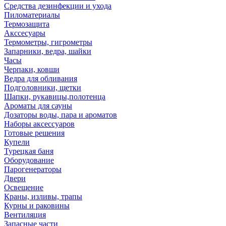
Средства дезинфекции и ухода
Пиломатериалы
Термозащита
Аксcесуары
Термометры, гигрометры
Запарники, ведра, шайки
Часы
Черпаки, ковши
Ведра для обливания
Подголовники, щетки
Шапки, рукавицы,полотенца
Ароматы для сауны
Дозаторы воды, пара и ароматов
Наборы аксессуаров
Готовые решения
Купели
Турецкая баня
Оборудование
Парогенераторы
Двери
Освещение
Краны, изливы, трапы
Курны и раковины
Вентиляция
Запасные части