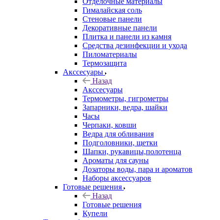
Отделочные материалы
Гималайская соль
Стеновые панели
Декоративные панели
Плитка и панели из камня
Средства дезинфекции и ухода
Пиломатериалы
Термозащита
Аксcесуары
Назад
Аксcесуары
Термометры, гигрометры
Запарники, ведра, шайки
Часы
Черпаки, ковши
Ведра для обливания
Подголовники, щетки
Шапки, рукавицы,полотенца
Ароматы для сауны
Дозаторы воды, пара и ароматов
Наборы аксессуаров
Готовые решения
Назад
Готовые решения
Купели