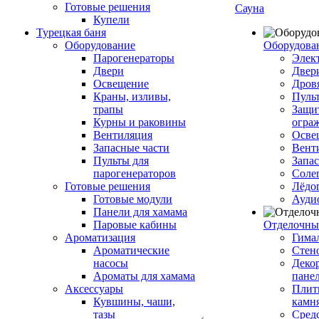
Готовые решения
Сауна
Купели
Турецкая баня
Оборудование
Оборудова
Парогенераторы
Элек
Двери
Двер
Освещение
Дров
Краны, изливы,
Пуль
трапы
Защи
Курны и раковины
огра
Вентиляция
Осве
Запасные части
Вент
Пульты для
Запа
парогенераторов
Соле
Готовые решения
Лёдо
Готовые модули
Ауди
Панели для хамама
Паровые кабины
Отделочны
Ароматизация
Гимал
Ароматические
Стен
насосы
Деко
Ароматы для хамама
пане
Аксессуары
Плитк
Кувшины, чаши,
камн
тазы
Сред