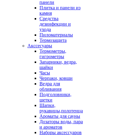
панели
Плитка и панели из
камня
Средства
дезинфекции и
ухода
Пиломатериалы
Термозащита
Аксcесуары
Термометры,
гигрометры
Запарники, ведра,
шайки
Часы
Черпаки, ковши
Ведра для
обливания
Подголовники,
щетки
Шапки,
рукавицы,полотенца
Ароматы для сауны
Дозаторы воды, пара
и ароматов
Наборы аксессуаров