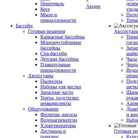
Пештемаль
дези
Акции
Кесе
ухода
Мыло и
Пило
принадлежности
Терм
Бассейн
Готовые решения
Аксcесуар
Каркасные бассейны
Терм
Морозоустойчивые
гигр
бассейны
Запар
Спа-бассейн
шайк
Детские бассейны
Часы
Плавательные
Черп
принадлежности
Ведра
Аксессуары
обли
Пылесосы
Подг
Наборы для чистки
щетк
Запасные части
Шапк
Тенты, подстилки,
рука
ремкомплекты
Аром
Оборудование
Дозат
Фильтры, насосы
и аро
Водонагреватели
Набо
Хлоргенераторы
Лестницы и
Готовые р
поручни
Купе