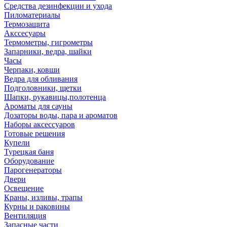
Средства дезинфекции и ухода
Пиломатериалы
Термозащита
Аксcесуары
Термометры, гигрометры
Запарники, ведра, шайки
Часы
Черпаки, ковши
Ведра для обливания
Подголовники, щетки
Шапки, рукавицы,полотенца
Ароматы для сауны
Дозаторы воды, пара и ароматов
Наборы аксессуаров
Готовые решения
Купели
Турецкая баня
Оборудование
Парогенераторы
Двери
Освещение
Краны, изливы, трапы
Курны и раковины
Вентиляция
Запасные части