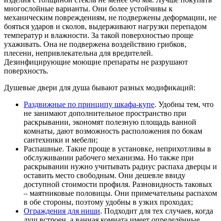
многослойные варианты. Они более устойчивы к
механическим повреждениям, не подвержены деформации, не
бояться ударов и сколов, выдерживают нагрузки перепадом
температур и влажности. За такой поверхностью проще
ухаживать. Она не подвержена воздействию грибков,
плесени, непривлекательна для вредителей.
Дезинфицирующие моющие препараты не разрушают
поверхность.
Душевые двери для душа бывают разных модификаций:
Раздвижные по принципу шкафа-купе
. Удобны тем, что
не занимают дополнительное пространство при
раскрывании, экономят полезную площадь ванной
комнаты, дают возможность расположения по бокам
сантехники и мебели;
Распашные. Такие проще в установке, неприхотливы в
обслуживании рабочего механизма. Но также при
раскрывании нужно учитывать радиус распаха дверцы и
оставить место свободным. Они дешевле ввиду
доступной стоимости профиля. Разновидность таковых
– маятниковые половицы. Они примечательны распахом
в обе стороны, поэтому удобны в узких проходах;
Ограждения для ниши
. Подходит для тех случаев, когда
душ встроен, а ванная комната имеет определённые