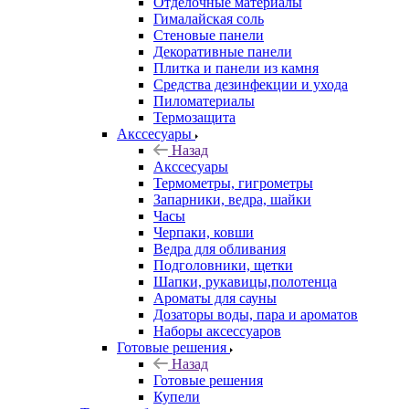
Отделочные материалы
Гималайская соль
Стеновые панели
Декоративные панели
Плитка и панели из камня
Средства дезинфекции и ухода
Пиломатериалы
Термозащита
Аксcесуары
Назад
Аксcесуары
Термометры, гигрометры
Запарники, ведра, шайки
Часы
Черпаки, ковши
Ведра для обливания
Подголовники, щетки
Шапки, рукавицы,полотенца
Ароматы для сауны
Дозаторы воды, пара и ароматов
Наборы аксессуаров
Готовые решения
Назад
Готовые решения
Купели