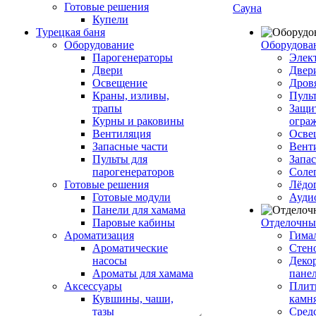
Готовые решения
Сауна
Купели
Турецкая баня
Оборудование
Оборудова
Парогенераторы
Элек
Двери
Двер
Освещение
Дров
Краны, изливы,
Пуль
трапы
Защи
Курны и раковины
огра
Вентиляция
Осве
Запасные части
Вент
Пульты для
Запа
парогенераторов
Соле
Готовые решения
Лёдо
Готовые модули
Ауди
Панели для хамама
Паровые кабины
Отделочны
Ароматизация
Гимал
Ароматические
Стен
насосы
Деко
Ароматы для хамама
пане
Аксессуары
Плитк
Кувшины, чаши,
камн
тазы
Сред