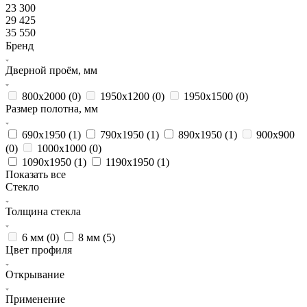
23 300
29 425
35 550
Бренд
Дверной проём, мм
800х2000 (
0
)
1950x1200 (
0
)
1950x1500 (
0
)
Размер полотна, мм
690х1950 (
1
)
790х1950 (
1
)
890х1950 (
1
)
900x900
(
0
)
1000x1000 (
0
)
1090х1950 (
1
)
1190х1950 (
1
)
Показать все
Стекло
Толщина стекла
6 мм (
0
)
8 мм (
5
)
Цвет профиля
Открывание
Применение