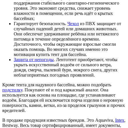
поддержания стабильного санитарно-гигиенического
уровня. Это экономит средства, снижает уровень
влажности в помещении, если речь идёт о крытых
бассейнах;
Гарантирует безопасность.
Чехол
из ПВХ защищает от
случайных падений детей или домашних животных.
Они обеспечат удерживание ребёнка или нетяжелого
питомца в течение определённого времени.
Достаточного, чтобы окружающие взрослые смогли
оказать помощь. Во многих случаях именно это
мотивация купить тент для бассейна.
Защита от непогоды
. Лентотент приобретают, чтобы
укрыть искусственный водоём от сильного ветра,
дождя, смерча, пылевой бури, мокрого снега, других
неблагоприятных погодных проявлений.
Кроме тента для надувного бассейна, можно подобрать
подстилку
. Покупают её и под каркасный аналог. Она
используется как основа на площадке, где устанавливают
водоём. Благодаря ей исключается порча изделия о неровную
поверхность, камни, ветки, из-за проделок грызунов и прочих
вредителей.
В продаже продукция известных брендов. Это Aquaviva,
Intex
,
Bestway. Весь товар сертифицированный, имеет документы,