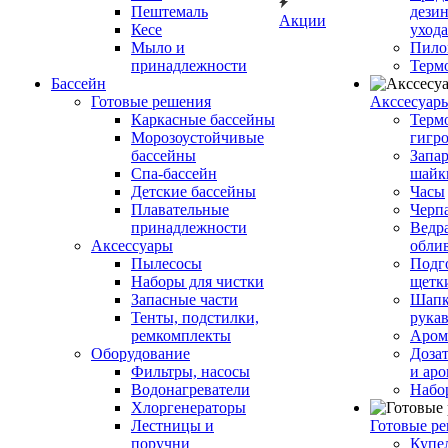
Пештемаль
дези
Акции
Кесе
ухода
Мыло и
Пило
принадлежности
Терм
Бассейн
Готовые решения
Аксcесуар
Каркасные бассейны
Терм
Морозоустойчивые
гигр
бассейны
Запар
Спа-бассейн
шайк
Детские бассейны
Часы
Плавательные
Черп
принадлежности
Ведра
Аксессуары
обли
Пылесосы
Подг
Наборы для чистки
щетк
Запасные части
Шапк
Тенты, подстилки,
рука
ремкомплекты
Аром
Оборудование
Дозат
Фильтры, насосы
и аро
Водонагреватели
Набо
Хлоргенераторы
Лестницы и
Готовые р
поручни
Купе