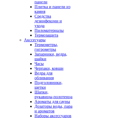
панели
Плитка и панели из
камня
Средства
дезинфекции и
ухода
Пиломатериалы
Термозащита
Аксcесуары
Термометры,
гигрометры
Запарники, ведра,
шайки
Часы
Черпаки, ковши
Ведра для
обливания
Подголовники,
щетки
Шапки,
рукавицы,полотенца
Ароматы для сауны
Дозаторы воды, пара
и ароматов
Наборы аксессуаров