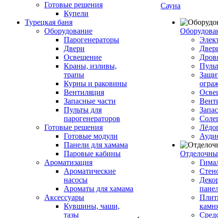
Готовые решения
Сауна
Купели
Турецкая баня
Оборудование
Оборудова
Парогенераторы
Элек
Двери
Двер
Освещение
Дров
Краны, изливы,
Пуль
трапы
Защи
Курны и раковины
огра
Вентиляция
Осве
Запасные части
Вент
Пульты для
Запа
парогенераторов
Соле
Готовые решения
Лёдо
Готовые модули
Ауди
Панели для хамама
Паровые кабины
Отделочны
Ароматизация
Гимал
Ароматические
Стен
насосы
Деко
Ароматы для хамама
пане
Аксессуары
Плитк
Кувшины, чаши,
камн
тазы
Сред