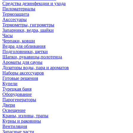
Средства дезинфекции и ухода
Пиломатериалы
Термозащита
Аксcесуары
Термометры, гигрометры
Запарники, ведра, шайки
Часы
Черпаки, ковши
Ведра для обливания
Подголовники, щетки
Шапки, рукавицы,полотенца
Ароматы для сауны
Дозаторы воды, пара и ароматов
Наборы аксессуаров
Готовые решения
Купели
Турецкая баня
Оборудование
Парогенераторы
Двери
Освещение
Краны, изливы, трапы
Курны и раковины
Вентиляция
Запасные части