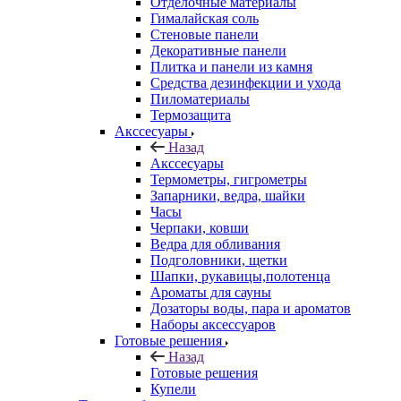
Отделочные материалы
Гималайская соль
Стеновые панели
Декоративные панели
Плитка и панели из камня
Средства дезинфекции и ухода
Пиломатериалы
Термозащита
Аксcесуары
Назад
Аксcесуары
Термометры, гигрометры
Запарники, ведра, шайки
Часы
Черпаки, ковши
Ведра для обливания
Подголовники, щетки
Шапки, рукавицы,полотенца
Ароматы для сауны
Дозаторы воды, пара и ароматов
Наборы аксессуаров
Готовые решения
Назад
Готовые решения
Купели