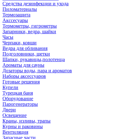
Средства дезинфекции и ухода
Пиломатериалы
Термозащита
Аксcесуары
Термометры, гигрометры
Запарники, ведра, шайки
Часы
Черпаки, ковши
Ведра для обливания
Подголовники, щетки
Шапки, рукавицы,полотенца
Ароматы для сауны
Дозаторы воды, пара и ароматов
Наборы аксессуаров
Готовые решения
Купели
Турецкая баня
Оборудование
Парогенераторы
Двери
Освещение
Краны, изливы, трапы
Курны и раковины
Вентиляция
Запасные части