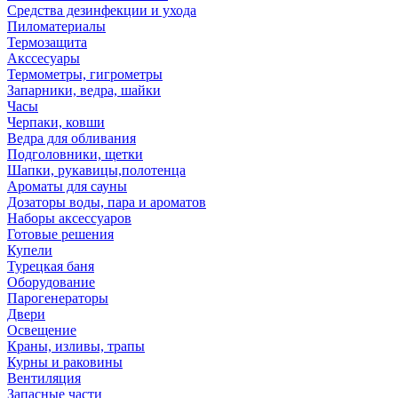
Средства дезинфекции и ухода
Пиломатериалы
Термозащита
Аксcесуары
Термометры, гигрометры
Запарники, ведра, шайки
Часы
Черпаки, ковши
Ведра для обливания
Подголовники, щетки
Шапки, рукавицы,полотенца
Ароматы для сауны
Дозаторы воды, пара и ароматов
Наборы аксессуаров
Готовые решения
Купели
Турецкая баня
Оборудование
Парогенераторы
Двери
Освещение
Краны, изливы, трапы
Курны и раковины
Вентиляция
Запасные части