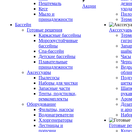
Пештемаль
дези
Акции
Кесе
ухода
Мыло и
Пило
принадлежности
Терм
Бассейн
Готовые решения
Аксcесуар
Каркасные бассейны
Терм
Морозоустойчивые
гигр
бассейны
Запар
Спа-бассейн
шайк
Детские бассейны
Часы
Плавательные
Черп
принадлежности
Ведра
Аксессуары
обли
Пылесосы
Подг
Наборы для чистки
щетк
Запасные части
Шапк
Тенты, подстилки,
рука
ремкомплекты
Аром
Оборудование
Дозат
Фильтры, насосы
и аро
Водонагреватели
Набо
Хлоргенераторы
Лестницы и
Готовые р
поручни
Купе