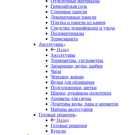
Отделочные материалы
Гималайская соль
Стеновые панели
Декоративные панели
Плитка и панели из камня
Средства дезинфекции и ухода
Пиломатериалы
Термозащита
Аксcесуары
Назад
Аксcесуары
Термометры, гигрометры
Запарники, ведра, шайки
Часы
Черпаки, ковши
Ведра для обливания
Подголовники, щетки
Шапки, рукавицы,полотенца
Ароматы для сауны
Дозаторы воды, пара и ароматов
Наборы аксессуаров
Готовые решения
Назад
Готовые решения
Купели