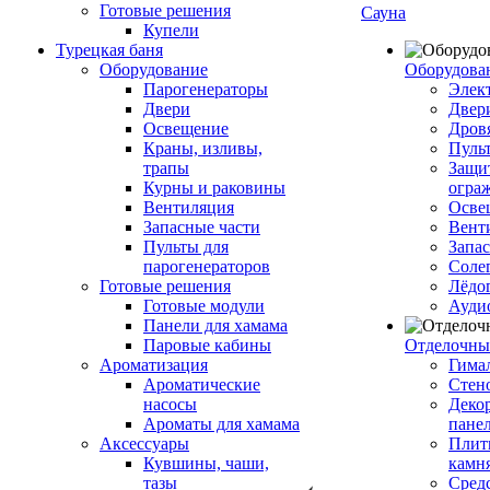
Готовые решения
Сауна
Купели
Турецкая баня
Оборудование
Оборудова
Парогенераторы
Элек
Двери
Двер
Освещение
Дров
Краны, изливы,
Пуль
трапы
Защи
Курны и раковины
огра
Вентиляция
Осве
Запасные части
Вент
Пульты для
Запа
парогенераторов
Соле
Готовые решения
Лёдо
Готовые модули
Ауди
Панели для хамама
Паровые кабины
Отделочны
Ароматизация
Гимал
Ароматические
Стен
насосы
Деко
Ароматы для хамама
пане
Аксессуары
Плитк
Кувшины, чаши,
камн
тазы
Сред