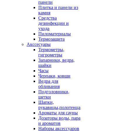
панели
Плитка и панели из
камня
Средства
дезинфекции и
ухода
Пиломатериалы
Термозащита
Аксcесуары
Термометры,
гигрометры
Запарники, ведра,
шайки
Часы
Черпаки, ковши
Ведра для
обливания
Подголовники,
щетки
Шапки,
рукавицы,полотенца
Ароматы для сауны
Дозаторы воды, пара
и ароматов
Наборы аксессуаров