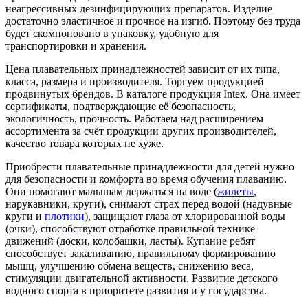
неагрессивных дезинфицирующих препаратов. Изделие
достаточно эластичное и прочное на изгиб. Поэтому без труда
будет скомпоновано в упаковку, удобную для
транспортировки и хранения.
Цена плавательных принадлежностей зависит от их типа,
класса, размера и производителя. Торгуем продукцией
продвинутых брендов. В каталоге продукция Intex. Она имеет
сертификаты, подтверждающие её безопасность,
экологичность, прочность. Работаем над расширением
ассортимента за счёт продукции других производителей,
качество товара которых не хуже.
Приобрести плавательные принадлежности для детей нужно
для безопасности и комфорта во время обучения плаванию.
Они помогают малышам держаться на воде (
жилеты
,
нарукавники, круги), снимают страх перед водой (надувные
круги и
плотики
), защищают глаза от хлорированной воды
(очки), способствуют отработке правильной технике
движений (доски, колобашки, ласты). Купание ребят
способствует закаливанию, правильному формированию
мышц, улучшению обмена веществ, снижению веса,
стимуляции двигательной активности. Развитие детского
водного спорта в приоритете развития и у государства.