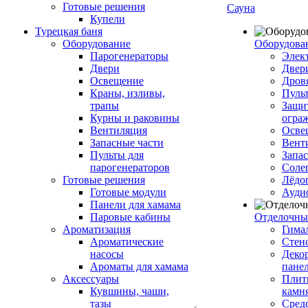
Готовые решения
Сауна
Купели
Турецкая баня
Оборудование
Оборудова
Парогенераторы
Элек
Двери
Двер
Освещение
Дров
Краны, изливы,
Пуль
трапы
Защи
Курны и раковины
огра
Вентиляция
Осве
Запасные части
Вент
Пульты для
Запа
парогенераторов
Соле
Готовые решения
Лёдо
Готовые модули
Ауди
Панели для хамама
Паровые кабины
Отделочны
Ароматизация
Гимал
Ароматические
Стен
насосы
Деко
Ароматы для хамама
пане
Аксессуары
Плитк
Кувшины, чаши,
камн
тазы
Сред