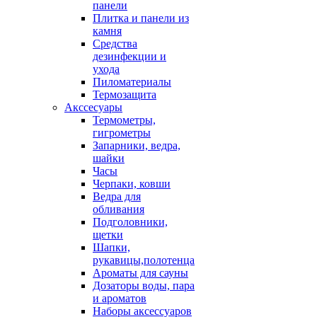
панели
Плитка и панели из
камня
Средства
дезинфекции и
ухода
Пиломатериалы
Термозащита
Аксcесуары
Термометры,
гигрометры
Запарники, ведра,
шайки
Часы
Черпаки, ковши
Ведра для
обливания
Подголовники,
щетки
Шапки,
рукавицы,полотенца
Ароматы для сауны
Дозаторы воды, пара
и ароматов
Наборы аксессуаров