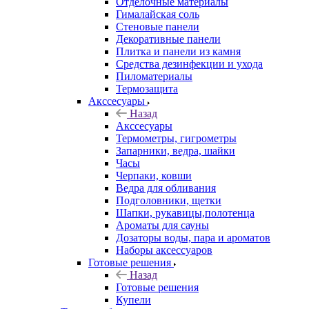
Отделочные материалы
Гималайская соль
Стеновые панели
Декоративные панели
Плитка и панели из камня
Средства дезинфекции и ухода
Пиломатериалы
Термозащита
Аксcесуары
Назад
Аксcесуары
Термометры, гигрометры
Запарники, ведра, шайки
Часы
Черпаки, ковши
Ведра для обливания
Подголовники, щетки
Шапки, рукавицы,полотенца
Ароматы для сауны
Дозаторы воды, пара и ароматов
Наборы аксессуаров
Готовые решения
Назад
Готовые решения
Купели