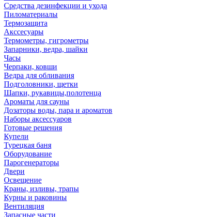
Средства дезинфекции и ухода
Пиломатериалы
Термозащита
Аксcесуары
Термометры, гигрометры
Запарники, ведра, шайки
Часы
Черпаки, ковши
Ведра для обливания
Подголовники, щетки
Шапки, рукавицы,полотенца
Ароматы для сауны
Дозаторы воды, пара и ароматов
Наборы аксессуаров
Готовые решения
Купели
Турецкая баня
Оборудование
Парогенераторы
Двери
Освещение
Краны, изливы, трапы
Курны и раковины
Вентиляция
Запасные части