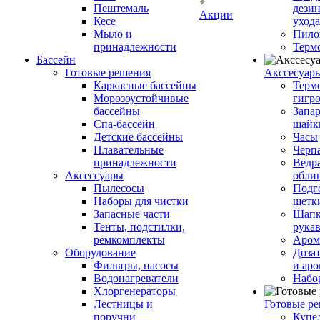
Пештемаль
дези
Акции
Кесе
ухода
Мыло и
Пило
принадлежности
Терм
Бассейн
Готовые решения
Аксcесуар
Каркасные бассейны
Терм
Морозоустойчивые
гигр
бассейны
Запар
Спа-бассейн
шайк
Детские бассейны
Часы
Плавательные
Черп
принадлежности
Ведра
Аксессуары
обли
Пылесосы
Подг
Наборы для чистки
щетк
Запасные части
Шапк
Тенты, подстилки,
рука
ремкомплекты
Аром
Оборудование
Дозат
Фильтры, насосы
и аро
Водонагреватели
Набо
Хлоргенераторы
Лестницы и
Готовые р
поручни
Купе