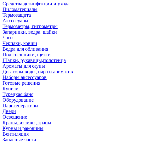
Средства дезинфекции и ухода
Пиломатериалы
Термозащита
Аксcесуары
Термометры, гигрометры
Запарники, ведра, шайки
Часы
Черпаки, ковши
Ведра для обливания
Подголовники, щетки
Шапки, рукавицы,полотенца
Ароматы для сауны
Дозаторы воды, пара и ароматов
Наборы аксессуаров
Готовые решения
Купели
Турецкая баня
Оборудование
Парогенераторы
Двери
Освещение
Краны, изливы, трапы
Курны и раковины
Вентиляция
Запасные части