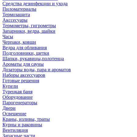
Средства дезинфекции и ухода
Пиломатериалы
Термозащита
Аксcесуары
Термометры, гигрометры
Запарники, ведра, шайки
Часы
Черпаки, ковши
Ведра для обливания
Подголовники, щетки
Шапки, рукавицы,полотенца
Ароматы для сауны
Дозаторы воды, пара и ароматов
Наборы аксессуаров
Готовые решения
Купели
Турецкая баня
Оборудование
Парогенераторы
Двери
Освещение
Краны, изливы, трапы
Курны и раковины
Вентиляция
Запасные части