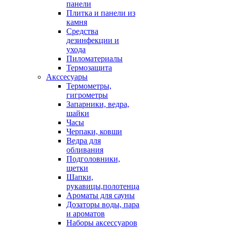
панели
Плитка и панели из
камня
Средства
дезинфекции и
ухода
Пиломатериалы
Термозащита
Аксcесуары
Термометры,
гигрометры
Запарники, ведра,
шайки
Часы
Черпаки, ковши
Ведра для
обливания
Подголовники,
щетки
Шапки,
рукавицы,полотенца
Ароматы для сауны
Дозаторы воды, пара
и ароматов
Наборы аксессуаров