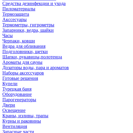
Средства дезинфекции и ухода
Пиломатериалы
Термозащита
Аксcесуары
Термометры, гигрометры
Запарники, ведра, шайки
Часы
Черпаки, ковши
Ведра для обливания
Подголовники, щетки
Шапки, рукавицы,полотенца
Ароматы для сауны
Дозаторы воды, пара и ароматов
Наборы аксессуаров
Готовые решения
Купели
Турецкая баня
Оборудование
Парогенераторы
Двери
Освещение
Краны, изливы, трапы
Курны и раковины
Вентиляция
Запасные части