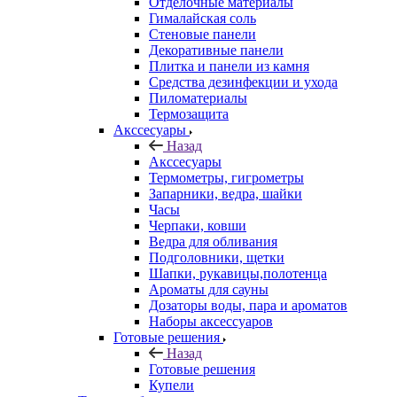
Отделочные материалы
Гималайская соль
Стеновые панели
Декоративные панели
Плитка и панели из камня
Средства дезинфекции и ухода
Пиломатериалы
Термозащита
Аксcесуары
Назад
Аксcесуары
Термометры, гигрометры
Запарники, ведра, шайки
Часы
Черпаки, ковши
Ведра для обливания
Подголовники, щетки
Шапки, рукавицы,полотенца
Ароматы для сауны
Дозаторы воды, пара и ароматов
Наборы аксессуаров
Готовые решения
Назад
Готовые решения
Купели