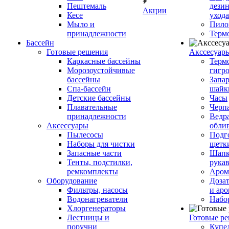
Пештемаль
дези
Акции
Кесе
ухода
Мыло и
Пило
принадлежности
Терм
Бассейн
Готовые решения
Аксcесуар
Каркасные бассейны
Терм
Морозоустойчивые
гигр
бассейны
Запар
Спа-бассейн
шайк
Детские бассейны
Часы
Плавательные
Черп
принадлежности
Ведра
Аксессуары
обли
Пылесосы
Подг
Наборы для чистки
щетк
Запасные части
Шапк
Тенты, подстилки,
рука
ремкомплекты
Аром
Оборудование
Дозат
Фильтры, насосы
и аро
Водонагреватели
Набо
Хлоргенераторы
Лестницы и
Готовые р
поручни
Купе