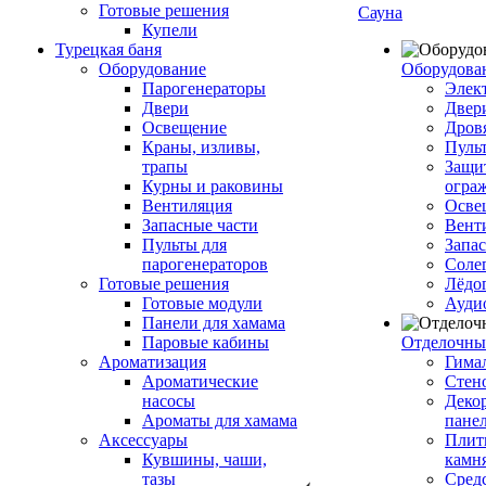
Готовые решения
Сауна
Купели
Турецкая баня
Оборудование
Оборудова
Парогенераторы
Элек
Двери
Двер
Освещение
Дров
Краны, изливы,
Пуль
трапы
Защи
Курны и раковины
огра
Вентиляция
Осве
Запасные части
Вент
Пульты для
Запа
парогенераторов
Соле
Готовые решения
Лёдо
Готовые модули
Ауди
Панели для хамама
Паровые кабины
Отделочны
Ароматизация
Гимал
Ароматические
Стен
насосы
Деко
Ароматы для хамама
пане
Аксессуары
Плитк
Кувшины, чаши,
камн
тазы
Сред