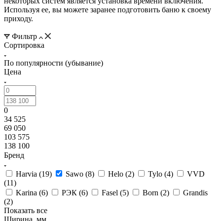
некоторых систем является установка времени включения.
Используя ее, вы можете заранее подготовить баню к своему
приходу.
Фильтр
Сортировка
По популярности (убывание)
Цена
0
34 525
69 050
103 575
138 100
Бренд
Harvia (
19
)
Sawo (
8
)
Helo (
2
)
Tylo (
4
)
VVD
(
11
)
Karina (
6
)
РЭК (
6
)
Fasel (
5
)
Born (
2
)
Grandis
(
2
)
Показать все
Ширина, мм