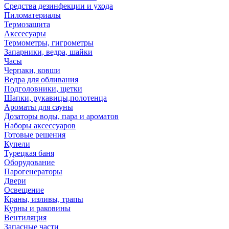
Средства дезинфекции и ухода
Пиломатериалы
Термозащита
Аксcесуары
Термометры, гигрометры
Запарники, ведра, шайки
Часы
Черпаки, ковши
Ведра для обливания
Подголовники, щетки
Шапки, рукавицы,полотенца
Ароматы для сауны
Дозаторы воды, пара и ароматов
Наборы аксессуаров
Готовые решения
Купели
Турецкая баня
Оборудование
Парогенераторы
Двери
Освещение
Краны, изливы, трапы
Курны и раковины
Вентиляция
Запасные части