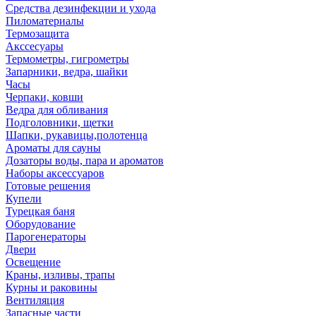
Средства дезинфекции и ухода
Пиломатериалы
Термозащита
Аксcесуары
Термометры, гигрометры
Запарники, ведра, шайки
Часы
Черпаки, ковши
Ведра для обливания
Подголовники, щетки
Шапки, рукавицы,полотенца
Ароматы для сауны
Дозаторы воды, пара и ароматов
Наборы аксессуаров
Готовые решения
Купели
Турецкая баня
Оборудование
Парогенераторы
Двери
Освещение
Краны, изливы, трапы
Курны и раковины
Вентиляция
Запасные части