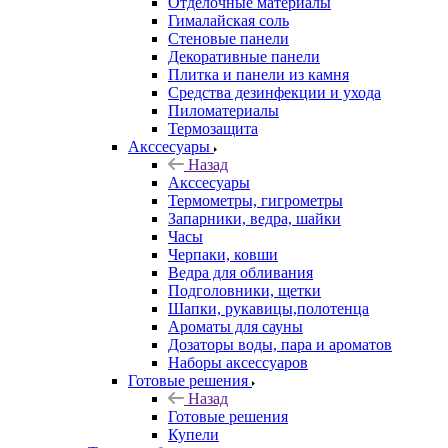
Отделочные материалы
Гималайская соль
Стеновые панели
Декоративные панели
Плитка и панели из камня
Средства дезинфекции и ухода
Пиломатериалы
Термозащита
Аксcесуары
Назад
Аксcесуары
Термометры, гигрометры
Запарники, ведра, шайки
Часы
Черпаки, ковши
Ведра для обливания
Подголовники, щетки
Шапки, рукавицы,полотенца
Ароматы для сауны
Дозаторы воды, пара и ароматов
Наборы аксессуаров
Готовые решения
Назад
Готовые решения
Купели