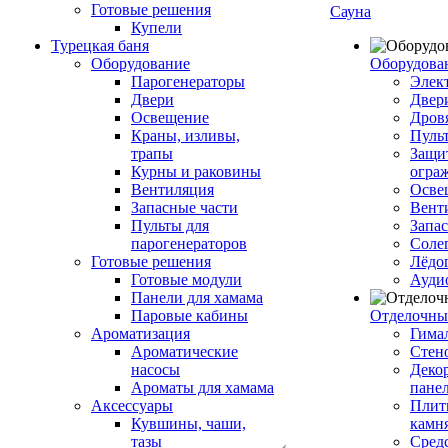
Готовые решения
Сауна
Купели
Турецкая баня
Оборудование
Оборудова
Парогенераторы
Элек
Двери
Двер
Освещение
Дров
Краны, изливы,
Пуль
трапы
Защи
Курны и раковины
огра
Вентиляция
Осве
Запасные части
Вент
Пульты для
Запа
парогенераторов
Соле
Готовые решения
Лёдо
Готовые модули
Ауди
Панели для хамама
Паровые кабины
Отделочны
Ароматизация
Гимал
Ароматические
Стен
насосы
Деко
Ароматы для хамама
пане
Аксессуары
Плитк
Кувшины, чаши,
камн
тазы
Сред