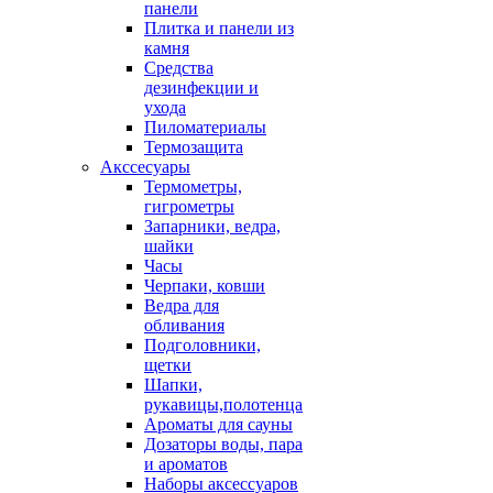
панели
Плитка и панели из
камня
Средства
дезинфекции и
ухода
Пиломатериалы
Термозащита
Аксcесуары
Термометры,
гигрометры
Запарники, ведра,
шайки
Часы
Черпаки, ковши
Ведра для
обливания
Подголовники,
щетки
Шапки,
рукавицы,полотенца
Ароматы для сауны
Дозаторы воды, пара
и ароматов
Наборы аксессуаров