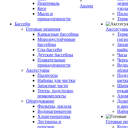
Пештемаль
дези
Акции
Кесе
ухода
Мыло и
Пило
принадлежности
Терм
Бассейн
Готовые решения
Аксcесуар
Каркасные бассейны
Терм
Морозоустойчивые
гигр
бассейны
Запар
Спа-бассейн
шайк
Детские бассейны
Часы
Плавательные
Черп
принадлежности
Ведра
Аксессуары
обли
Пылесосы
Подг
Наборы для чистки
щетк
Запасные части
Шапк
Тенты, подстилки,
рука
ремкомплекты
Аром
Оборудование
Дозат
Фильтры, насосы
и аро
Водонагреватели
Набо
Хлоргенераторы
Лестницы и
Готовые р
поручни
Купе