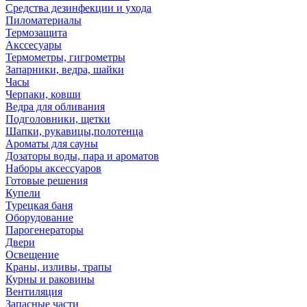
Средства дезинфекции и ухода
Пиломатериалы
Термозащита
Аксcесуары
Термометры, гигрометры
Запарники, ведра, шайки
Часы
Черпаки, ковши
Ведра для обливания
Подголовники, щетки
Шапки, рукавицы,полотенца
Ароматы для сауны
Дозаторы воды, пара и ароматов
Наборы аксессуаров
Готовые решения
Купели
Турецкая баня
Оборудование
Парогенераторы
Двери
Освещение
Краны, изливы, трапы
Курны и раковины
Вентиляция
Запасные части