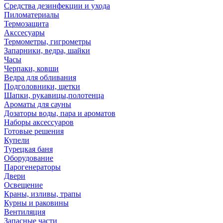
Средства дезинфекции и ухода
Пиломатериалы
Термозащита
Аксcесуары
Термометры, гигрометры
Запарники, ведра, шайки
Часы
Черпаки, ковши
Ведра для обливания
Подголовники, щетки
Шапки, рукавицы,полотенца
Ароматы для сауны
Дозаторы воды, пара и ароматов
Наборы аксессуаров
Готовые решения
Купели
Турецкая баня
Оборудование
Парогенераторы
Двери
Освещение
Краны, изливы, трапы
Курны и раковины
Вентиляция
Запасные части