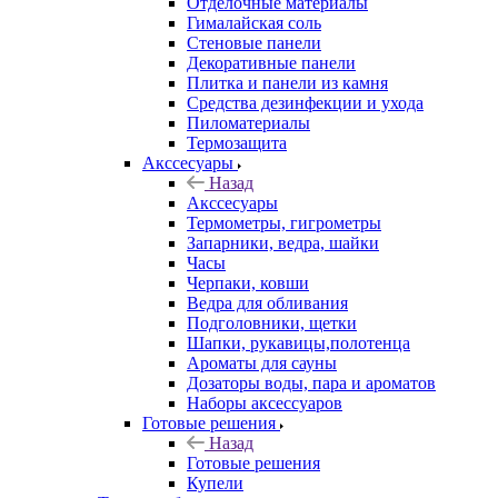
Отделочные материалы
Гималайская соль
Стеновые панели
Декоративные панели
Плитка и панели из камня
Средства дезинфекции и ухода
Пиломатериалы
Термозащита
Аксcесуары
Назад
Аксcесуары
Термометры, гигрометры
Запарники, ведра, шайки
Часы
Черпаки, ковши
Ведра для обливания
Подголовники, щетки
Шапки, рукавицы,полотенца
Ароматы для сауны
Дозаторы воды, пара и ароматов
Наборы аксессуаров
Готовые решения
Назад
Готовые решения
Купели