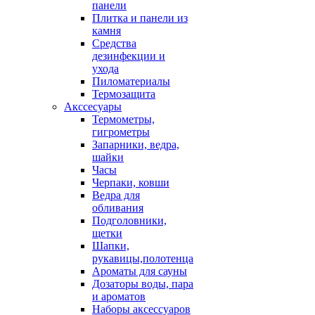
панели
Плитка и панели из
камня
Средства
дезинфекции и
ухода
Пиломатериалы
Термозащита
Аксcесуары
Термометры,
гигрометры
Запарники, ведра,
шайки
Часы
Черпаки, ковши
Ведра для
обливания
Подголовники,
щетки
Шапки,
рукавицы,полотенца
Ароматы для сауны
Дозаторы воды, пара
и ароматов
Наборы аксессуаров