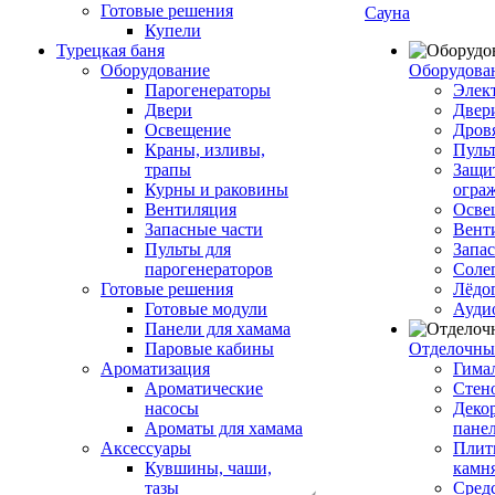
Готовые решения
Сауна
Купели
Турецкая баня
Оборудование
Оборудова
Парогенераторы
Элек
Двери
Двер
Освещение
Дров
Краны, изливы,
Пуль
трапы
Защи
Курны и раковины
огра
Вентиляция
Осве
Запасные части
Вент
Пульты для
Запа
парогенераторов
Соле
Готовые решения
Лёдо
Готовые модули
Ауди
Панели для хамама
Паровые кабины
Отделочны
Ароматизация
Гимал
Ароматические
Стен
насосы
Деко
Ароматы для хамама
пане
Аксессуары
Плитк
Кувшины, чаши,
камн
тазы
Сред