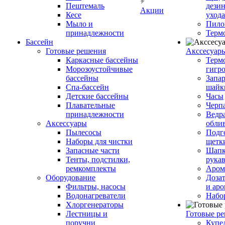
Пештемаль
дези
Акции
Кесе
ухода
Мыло и
Пило
принадлежности
Терм
Бассейн
Готовые решения
Аксcесуар
Каркасные бассейны
Терм
Морозоустойчивые
гигр
бассейны
Запар
Спа-бассейн
шайк
Детские бассейны
Часы
Плавательные
Черп
принадлежности
Ведра
Аксессуары
обли
Пылесосы
Подг
Наборы для чистки
щетк
Запасные части
Шапк
Тенты, подстилки,
рука
ремкомплекты
Аром
Оборудование
Дозат
Фильтры, насосы
и аро
Водонагреватели
Набо
Хлоргенераторы
Лестницы и
Готовые р
поручни
Купе