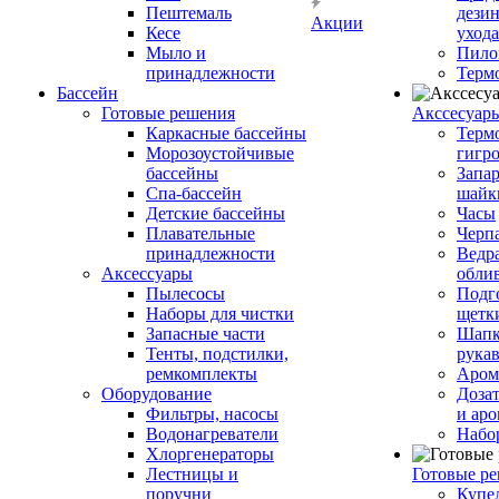
Пештемаль
дези
Акции
Кесе
ухода
Мыло и
Пило
принадлежности
Терм
Бассейн
Готовые решения
Аксcесуар
Каркасные бассейны
Терм
Морозоустойчивые
гигр
бассейны
Запар
Спа-бассейн
шайк
Детские бассейны
Часы
Плавательные
Черп
принадлежности
Ведра
Аксессуары
обли
Пылесосы
Подг
Наборы для чистки
щетк
Запасные части
Шапк
Тенты, подстилки,
рука
ремкомплекты
Аром
Оборудование
Дозат
Фильтры, насосы
и аро
Водонагреватели
Набо
Хлоргенераторы
Лестницы и
Готовые р
поручни
Купе