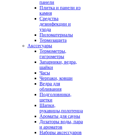
панели
Плитка и панели из
камня
Средства
дезинфекции и
ухода
Пиломатериалы
Термозащита
Аксcесуары
Термометры,
гигрометры
Запарники, ведра,
шайки
Часы
Черпаки, ковши
Ведра для
обливания
Подголовники,
щетки
Шапки,
рукавицы,полотенца
Ароматы для сауны
Дозаторы воды, пара
и ароматов
Наборы аксессуаров