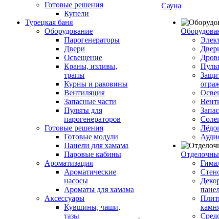
Готовые решения
Сауна
Купели
Турецкая баня
Оборудование
Оборудова
Парогенераторы
Элек
Двери
Двер
Освещение
Дров
Краны, изливы,
Пуль
трапы
Защи
Курны и раковины
огра
Вентиляция
Осве
Запасные части
Вент
Пульты для
Запа
парогенераторов
Соле
Готовые решения
Лёдо
Готовые модули
Ауди
Панели для хамама
Паровые кабины
Отделочны
Ароматизация
Гимал
Ароматические
Стен
насосы
Деко
Ароматы для хамама
пане
Аксессуары
Плитк
Кувшины, чаши,
камн
тазы
Сред