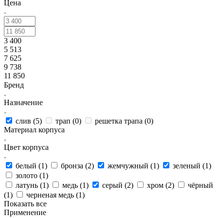
Цена
3 400
5 513
7 625
9 738
11 850
Бренд
Назначение
слив (
5
)
трап (
0
)
решетка трапа (
0
)
Материал корпуса
Цвет корпуса
белый (
1
)
бронза (
2
)
жемчужный (
1
)
зеленый (
1
)
золото (
1
)
латунь (
1
)
медь (
1
)
серый (
2
)
хром (
2
)
чёрный
(
1
)
черненая медь (
1
)
Показать все
Применение