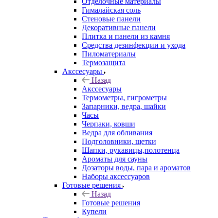
Отделочные материалы
Гималайская соль
Стеновые панели
Декоративные панели
Плитка и панели из камня
Средства дезинфекции и ухода
Пиломатериалы
Термозащита
Аксcесуары
Назад
Аксcесуары
Термометры, гигрометры
Запарники, ведра, шайки
Часы
Черпаки, ковши
Ведра для обливания
Подголовники, щетки
Шапки, рукавицы,полотенца
Ароматы для сауны
Дозаторы воды, пара и ароматов
Наборы аксессуаров
Готовые решения
Назад
Готовые решения
Купели