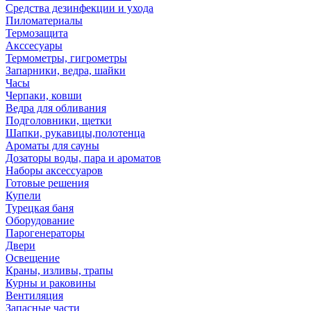
Средства дезинфекции и ухода
Пиломатериалы
Термозащита
Аксcесуары
Термометры, гигрометры
Запарники, ведра, шайки
Часы
Черпаки, ковши
Ведра для обливания
Подголовники, щетки
Шапки, рукавицы,полотенца
Ароматы для сауны
Дозаторы воды, пара и ароматов
Наборы аксессуаров
Готовые решения
Купели
Турецкая баня
Оборудование
Парогенераторы
Двери
Освещение
Краны, изливы, трапы
Курны и раковины
Вентиляция
Запасные части