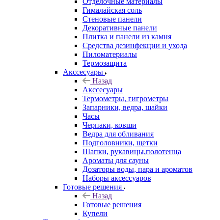
Отделочные материалы
Гималайская соль
Стеновые панели
Декоративные панели
Плитка и панели из камня
Средства дезинфекции и ухода
Пиломатериалы
Термозащита
Аксcесуары
Назад
Аксcесуары
Термометры, гигрометры
Запарники, ведра, шайки
Часы
Черпаки, ковши
Ведра для обливания
Подголовники, щетки
Шапки, рукавицы,полотенца
Ароматы для сауны
Дозаторы воды, пара и ароматов
Наборы аксессуаров
Готовые решения
Назад
Готовые решения
Купели