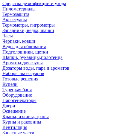
Средства дезинфекции и ухода
Пиломатериалы
Термозащита
Аксcесуары
Термометры, гигрометры
Запарники, ведра, шайки
Часы
Черпаки, ковши
Ведра для обливания
Подголовники, щетки
Шапки, рукавицы,полотенца
Ароматы для сауны
Дозаторы воды, пара и ароматов
Наборы аксессуаров
Готовые решения
Купели
Турецкая баня
Оборудование
Парогенераторы
Двери
Освещение
Краны, изливы, трапы
Курны и раковины
Вентиляция
Запасные части