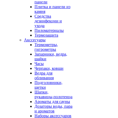
панели
Плитка и панели из
камня
Средства
дезинфекции и
ухода
Пиломатериалы
Термозащита
Аксcесуары
Термометры,
гигрометры
Запарники, ведра,
шайки
Часы
Черпаки, ковши
Ведра для
обливания
Подголовники,
щетки
Шапки,
рукавицы,полотенца
Ароматы для сауны
Дозаторы воды, пара
и ароматов
Наборы аксессуаров