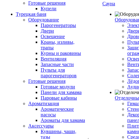
Готовые решения
Сауна
Купели
Турецкая баня
Оборудование
Оборудова
Парогенераторы
Элек
Двери
Двер
Освещение
Дров
Краны, изливы,
Пуль
трапы
Защи
Курны и раковины
огра
Вентиляция
Осве
Запасные части
Вент
Пульты для
Запа
парогенераторов
Соле
Готовые решения
Лёдо
Готовые модули
Ауди
Панели для хамама
Паровые кабины
Отделочны
Ароматизация
Гимал
Ароматические
Стен
насосы
Деко
Ароматы для хамама
пане
Аксессуары
Плитк
Кувшины, чаши,
камн
тазы
Сред