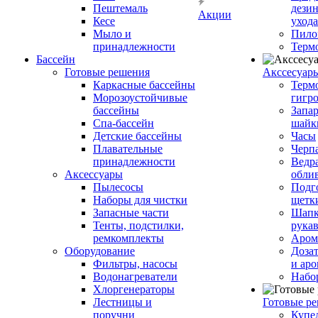
Пештемаль
дези
Акции
Кесе
ухода
Мыло и
Пило
принадлежности
Терм
Бассейн
Готовые решения
Аксcесуар
Каркасные бассейны
Терм
Морозоустойчивые
гигр
бассейны
Запар
Спа-бассейн
шайк
Детские бассейны
Часы
Плавательные
Черп
принадлежности
Ведра
Аксессуары
обли
Пылесосы
Подг
Наборы для чистки
щетк
Запасные части
Шапк
Тенты, подстилки,
рука
ремкомплекты
Аром
Оборудование
Дозат
Фильтры, насосы
и аро
Водонагреватели
Набо
Хлоргенераторы
Лестницы и
Готовые р
поручни
Купе