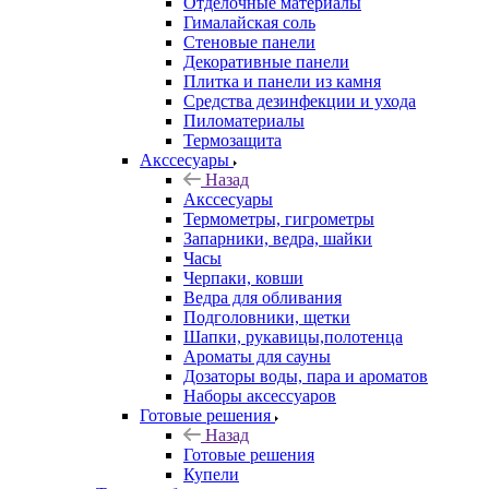
Отделочные материалы
Гималайская соль
Стеновые панели
Декоративные панели
Плитка и панели из камня
Средства дезинфекции и ухода
Пиломатериалы
Термозащита
Аксcесуары
Назад
Аксcесуары
Термометры, гигрометры
Запарники, ведра, шайки
Часы
Черпаки, ковши
Ведра для обливания
Подголовники, щетки
Шапки, рукавицы,полотенца
Ароматы для сауны
Дозаторы воды, пара и ароматов
Наборы аксессуаров
Готовые решения
Назад
Готовые решения
Купели