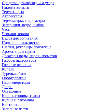
Средства дезинфекции и ухода
Пиломатериалы
Термозащита
Аксcесуары
Термометры, гигрометры
Запарники, ведра, шайки
Часы
Черпаки, ковши
Ведра для обливания
Подголовники, щетки
Шапки, рукавицы,полотенца
Ароматы для сауны
Дозаторы воды, пара и ароматов
Наборы аксессуаров
Готовые решения
Купели
Турецкая баня
Оборудование
Парогенераторы
Двери
Освещение
Краны, изливы, трапы
Курны и раковины
Вентиляция
Запасные части