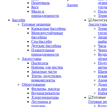
Пештемаль
дези
Акции
Кесе
ухода
Мыло и
Пило
принадлежности
Терм
Бассейн
Готовые решения
Аксcесуар
Каркасные бассейны
Терм
Морозоустойчивые
гигр
бассейны
Запар
Спа-бассейн
шайк
Детские бассейны
Часы
Плавательные
Черп
принадлежности
Ведра
Аксессуары
обли
Пылесосы
Подг
Наборы для чистки
щетк
Запасные части
Шапк
Тенты, подстилки,
рука
ремкомплекты
Аром
Оборудование
Дозат
Фильтры, насосы
и аро
Водонагреватели
Набо
Хлоргенераторы
Лестницы и
Готовые р
поручни
Купе