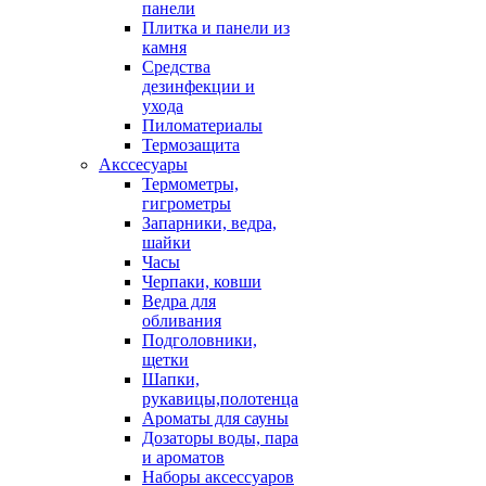
панели
Плитка и панели из
камня
Средства
дезинфекции и
ухода
Пиломатериалы
Термозащита
Аксcесуары
Термометры,
гигрометры
Запарники, ведра,
шайки
Часы
Черпаки, ковши
Ведра для
обливания
Подголовники,
щетки
Шапки,
рукавицы,полотенца
Ароматы для сауны
Дозаторы воды, пара
и ароматов
Наборы аксессуаров