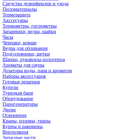
Средства дезинфекции и ухода
Пиломатериалы
Термозащита
Аксcесуары
Термометры, гигрометры
Запарники, ведра, шайки
Часы
Черпаки, ковши
Ведра для обливания
Подголовники, щетки
Шапки, рукавицы,полотенца
Ароматы для сауны
Дозаторы воды, пара и ароматов
Наборы аксессуаров
Готовые решения
Купели
Турецкая баня
Оборудование
Парогенераторы
Двери
Освещение
Краны, изливы, трапы
Курны и раковины
Вентиляция
Запасные части