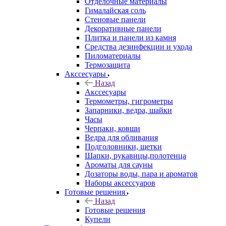
Отделочные материалы
Гималайская соль
Стеновые панели
Декоративные панели
Плитка и панели из камня
Средства дезинфекции и ухода
Пиломатериалы
Термозащита
Аксcесуары
Назад
Аксcесуары
Термометры, гигрометры
Запарники, ведра, шайки
Часы
Черпаки, ковши
Ведра для обливания
Подголовники, щетки
Шапки, рукавицы,полотенца
Ароматы для сауны
Дозаторы воды, пара и ароматов
Наборы аксессуаров
Готовые решения
Назад
Готовые решения
Купели