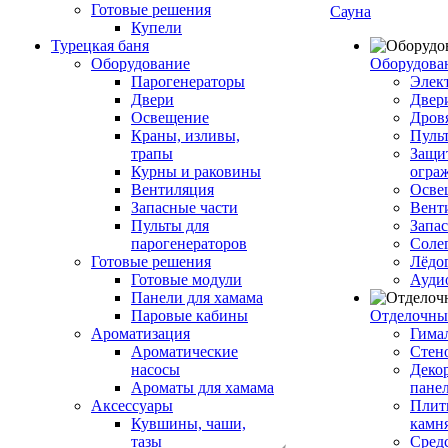
Готовые решения
Сауна
Купели
Турецкая баня
Оборудование
Оборудова
Парогенераторы
Элек
Двери
Двер
Освещение
Дров
Краны, изливы,
Пуль
трапы
Защи
Курны и раковины
огра
Вентиляция
Осве
Запасные части
Вент
Пульты для
Запа
парогенераторов
Соле
Готовые решения
Лёдо
Готовые модули
Ауди
Панели для хамама
Паровые кабины
Отделочны
Ароматизация
Гимал
Ароматические
Стен
насосы
Деко
Ароматы для хамама
пане
Аксессуары
Плитк
Кувшины, чаши,
камн
тазы
Сред