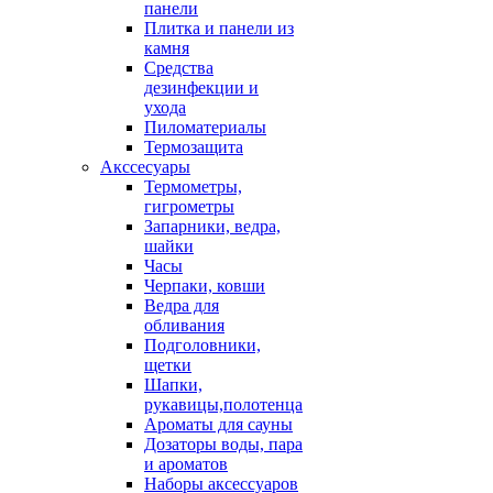
панели
Плитка и панели из
камня
Средства
дезинфекции и
ухода
Пиломатериалы
Термозащита
Аксcесуары
Термометры,
гигрометры
Запарники, ведра,
шайки
Часы
Черпаки, ковши
Ведра для
обливания
Подголовники,
щетки
Шапки,
рукавицы,полотенца
Ароматы для сауны
Дозаторы воды, пара
и ароматов
Наборы аксессуаров