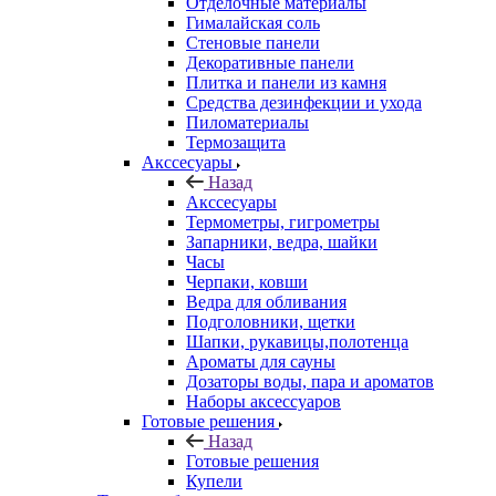
Отделочные материалы
Гималайская соль
Стеновые панели
Декоративные панели
Плитка и панели из камня
Средства дезинфекции и ухода
Пиломатериалы
Термозащита
Аксcесуары
Назад
Аксcесуары
Термометры, гигрометры
Запарники, ведра, шайки
Часы
Черпаки, ковши
Ведра для обливания
Подголовники, щетки
Шапки, рукавицы,полотенца
Ароматы для сауны
Дозаторы воды, пара и ароматов
Наборы аксессуаров
Готовые решения
Назад
Готовые решения
Купели