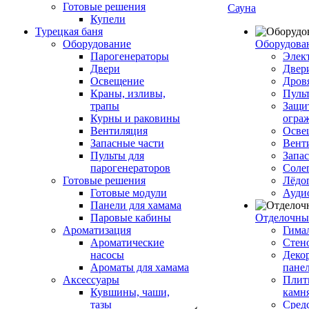
Готовые решения
Сауна
Купели
Турецкая баня
Оборудование
Оборудова
Парогенераторы
Элек
Двери
Двер
Освещение
Дров
Краны, изливы,
Пуль
трапы
Защи
Курны и раковины
огра
Вентиляция
Осве
Запасные части
Вент
Пульты для
Запа
парогенераторов
Соле
Готовые решения
Лёдо
Готовые модули
Ауди
Панели для хамама
Паровые кабины
Отделочны
Ароматизация
Гимал
Ароматические
Стен
насосы
Деко
Ароматы для хамама
пане
Аксессуары
Плитк
Кувшины, чаши,
камн
тазы
Сред