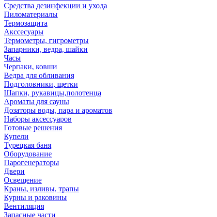
Средства дезинфекции и ухода
Пиломатериалы
Термозащита
Аксcесуары
Термометры, гигрометры
Запарники, ведра, шайки
Часы
Черпаки, ковши
Ведра для обливания
Подголовники, щетки
Шапки, рукавицы,полотенца
Ароматы для сауны
Дозаторы воды, пара и ароматов
Наборы аксессуаров
Готовые решения
Купели
Турецкая баня
Оборудование
Парогенераторы
Двери
Освещение
Краны, изливы, трапы
Курны и раковины
Вентиляция
Запасные части