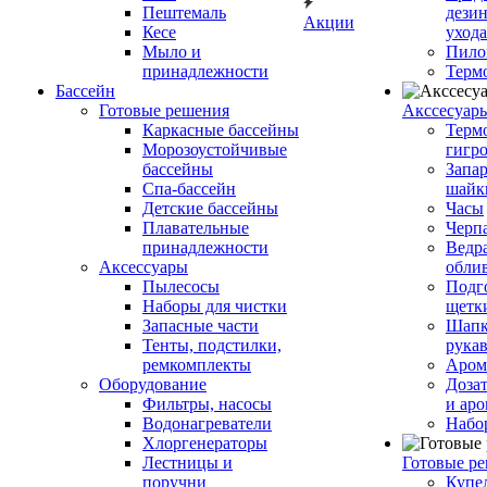
Пештемаль
дези
Акции
Кесе
ухода
Мыло и
Пило
принадлежности
Терм
Бассейн
Готовые решения
Аксcесуар
Каркасные бассейны
Терм
Морозоустойчивые
гигр
бассейны
Запар
Спа-бассейн
шайк
Детские бассейны
Часы
Плавательные
Черп
принадлежности
Ведра
Аксессуары
обли
Пылесосы
Подг
Наборы для чистки
щетк
Запасные части
Шапк
Тенты, подстилки,
рука
ремкомплекты
Аром
Оборудование
Дозат
Фильтры, насосы
и аро
Водонагреватели
Набо
Хлоргенераторы
Лестницы и
Готовые р
поручни
Купе